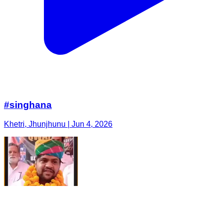
#singhana
Khetri, Jhunjhunu | Jun 4, 2026