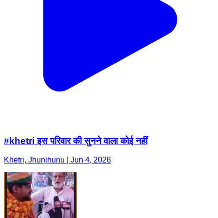
#khetri इस परिवार की सुनने वाला कोई नहीं
Khetri, Jhunjhunu | Jun 4, 2026