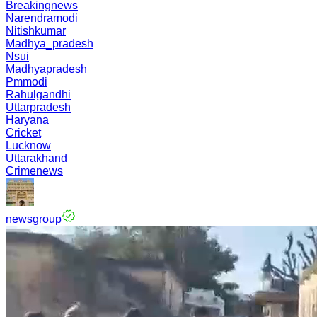
Breakingnews
Narendramodi
Nitishkumar
Madhya_pradesh
Nsui
Madhyapradesh
Pmmodi
Rahulgandhi
Uttarpradesh
Haryana
Cricket
Lucknow
Uttarakhand
Crimenews
newsgroup