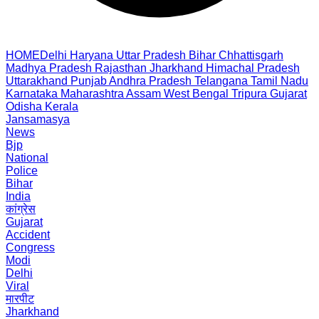
HOME
Delhi
Haryana
Uttar Pradesh
Bihar
Chhattisgarh
Madhya Pradesh
Rajasthan
Jharkhand
Himachal Pradesh
Uttarakhand
Punjab
Andhra Pradesh
Telangana
Tamil Nadu
Karnataka
Maharashtra
Assam
West Bengal
Tripura
Gujarat
Odisha
Kerala
Jansamasya
News
Bjp
National
Police
Bihar
India
कांग्रेस
Gujarat
Accident
Congress
Modi
Delhi
Viral
मारपीट
Jharkhand