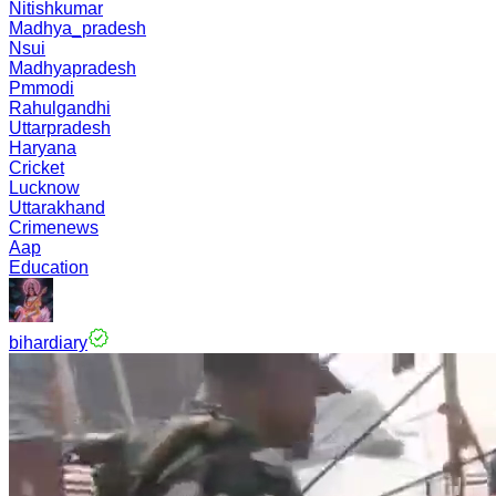
Nitishkumar
Madhya_pradesh
Nsui
Madhyapradesh
Pmmodi
Rahulgandhi
Uttarpradesh
Haryana
Cricket
Lucknow
Uttarakhand
Crimenews
Aap
Education
bihardiary