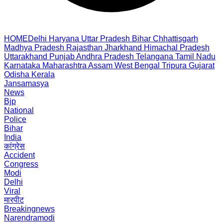
HOME
Delhi
Haryana
Uttar Pradesh
Bihar
Chhattisgarh
Madhya Pradesh
Rajasthan
Jharkhand
Himachal Pradesh
Uttarakhand
Punjab
Andhra Pradesh
Telangana
Tamil Nadu
Karnataka
Maharashtra
Assam
West Bengal
Tripura
Gujarat
Odisha
Kerala
Jansamasya
News
Bjp
National
Police
Bihar
India
कांग्रेस
Accident
Congress
Modi
Delhi
Viral
मारपीट
Breakingnews
Narendramodi