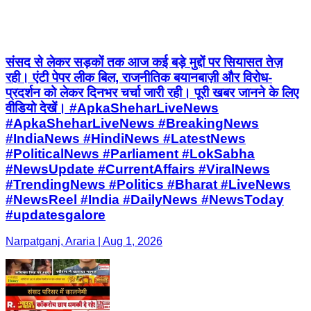
संसद से लेकर सड़कों तक आज कई बड़े मुद्दों पर सियासत तेज़
रही। एंटी पेपर लीक बिल, राजनीतिक बयानबाज़ी और विरोध-
प्रदर्शन को लेकर दिनभर चर्चा जारी रही। पूरी खबर जानने के लिए
वीडियो देखें। #ApkaSheharLiveNews
#ApkaSheharLiveNews #BreakingNews
#IndiaNews #HindiNews #LatestNews
#PoliticalNews #Parliament #LokSabha
#NewsUpdate #CurrentAffairs #ViralNews
#TrendingNews #Politics #Bharat #LiveNews
#NewsReel #India #DailyNews #NewsToday
#updatesgalore
Narpatganj, Araria | Aug 1, 2026