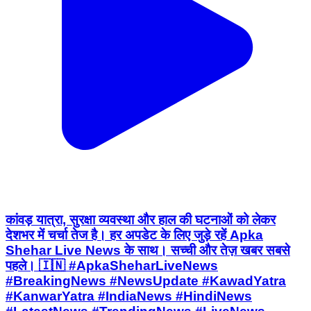
कांवड़ यात्रा, सुरक्षा व्यवस्था और हाल की घटनाओं को लेकर
देशभर में चर्चा तेज है। हर अपडेट के लिए जुड़े रहें Apka
Shehar Live News के साथ। सच्ची और तेज़ खबर सबसे
पहले। 🇮🇳 #ApkaSheharLiveNews
#BreakingNews #NewsUpdate #KawadYatra
#KanwarYatra #IndiaNews #HindiNews