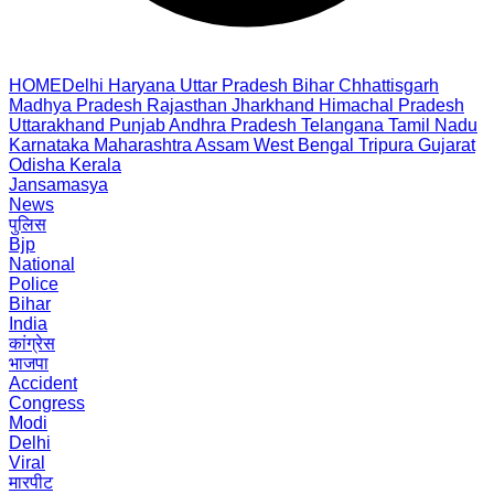
HOME
Delhi
Haryana
Uttar Pradesh
Bihar
Chhattisgarh
Madhya Pradesh
Rajasthan
Jharkhand
Himachal Pradesh
Uttarakhand
Punjab
Andhra Pradesh
Telangana
Tamil Nadu
Karnataka
Maharashtra
Assam
West Bengal
Tripura
Gujarat
Odisha
Kerala
Jansamasya
News
पुलिस
Bjp
National
Police
Bihar
India
कांग्रेस
भाजपा
Accident
Congress
Modi
Delhi
Viral
मारपीट