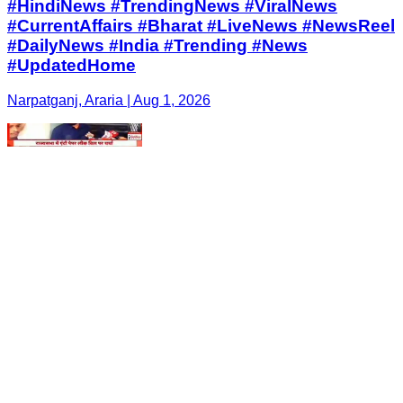
#HindiNews #TrendingNews #ViralNews
#CurrentAffairs #Bharat #LiveNews #NewsReel
#DailyNews #India #Trending #News
#UpdatedHome
Narpatganj, Araria | Aug 1, 2026