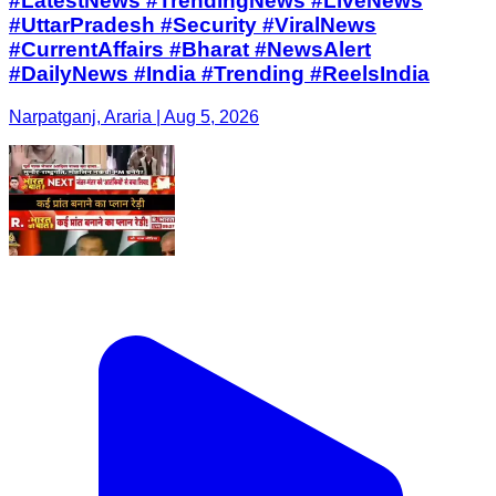
#LatestNews #TrendingNews #LiveNews
#UttarPradesh #Security #ViralNews
#CurrentAffairs #Bharat #NewsAlert
#DailyNews #India #Trending #ReelsIndia
Narpatganj, Araria | Aug 5, 2026