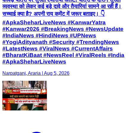
व्यवस्था को लेकर कई बड़े दावे और तैयारियां सामने आ रही हैं।
सच्चाई क्या है? अपनी राय कमेंट में जरूर बताइए। 👇
#ApkaSheharLiveNews #KanwarYatra
#Kanwar2026 #BreakingNews #NewsUpdate
#IndiaNews #HindiNews #UPNews
#YogiAdityanath #Security #TrendingNews
#LatestNews #ViralNews #CurrentAffairs
#BharatKiBaat #NewsReel #ViralReels #India
#ApkaSheharLiveNews
Narpatganj, Araria | Aug 5, 2026