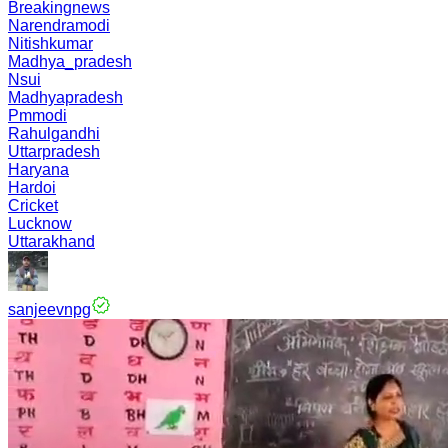
Breakingnews
Narendramodi
Nitishkumar
Madhya_pradesh
Nsui
Madhyapradesh
Pmmodi
Rahulgandhi
Uttarpradesh
Haryana
Hardoi
Cricket
Lucknow
Uttarakhand
sanjeevnpg