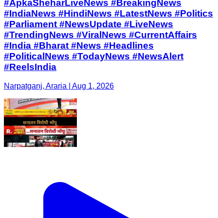
#ApkaSheharLiveNews #BreakingNews
#IndiaNews #HindiNews #LatestNews #Politics
#Parliament #NewsUpdate #LiveNews
#TrendingNews #ViralNews #CurrentAffairs
#India #Bharat #News #Headlines
#PoliticalNews #TodayNews #NewsAlert
#ReelsIndia
Narpatganj, Araria | Aug 1, 2026