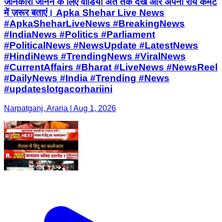
जानकारी जानने के लिए वीडियो अंत तक देखें और अपनी राय कमेंट
में ज़रूर बताएं। Apka Shehar Live News
#ApkaSheharLiveNews #BreakingNews
#IndiaNews #Politics #Parliament
#PoliticalNews #NewsUpdate #LatestNews
#HindiNews #TrendingNews #ViralNews
#CurrentAffairs #Bharat #LiveNews #NewsReel
#DailyNews #India #Trending #News
#updateslotgacorhariini
Narpatganj, Araria | Aug 1, 2026