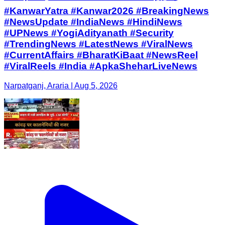
#KanwarYatra #Kanwar2026 #BreakingNews
#NewsUpdate #IndiaNews #HindiNews
#UPNews #YogiAdityanath #Security
#TrendingNews #LatestNews #ViralNews
#CurrentAffairs #BharatKiBaat #NewsReel
#ViralReels #India #ApkaSheharLiveNews
Narpatganj, Araria | Aug 5, 2026