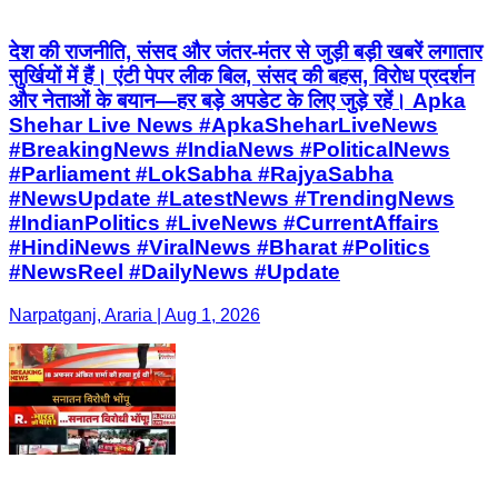
देश की राजनीति, संसद और जंतर-मंतर से जुड़ी बड़ी खबरें लगातार
सुर्खियों में हैं। एंटी पेपर लीक बिल, संसद की बहस, विरोध प्रदर्शन
और नेताओं के बयान—हर बड़े अपडेट के लिए जुड़े रहें। Apka
Shehar Live News #ApkaSheharLiveNews
#BreakingNews #IndiaNews #PoliticalNews
#Parliament #LokSabha #RajyaSabha
#NewsUpdate #LatestNews #TrendingNews
#IndianPolitics #LiveNews #CurrentAffairs
#HindiNews #ViralNews #Bharat #Politics
#NewsReel #DailyNews #Update
Narpatganj, Araria | Aug 1, 2026