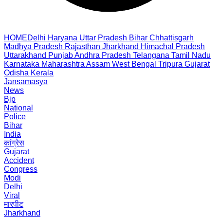
HOME
Delhi
Haryana
Uttar Pradesh
Bihar
Chhattisgarh
Madhya Pradesh
Rajasthan
Jharkhand
Himachal Pradesh
Uttarakhand
Punjab
Andhra Pradesh
Telangana
Tamil Nadu
Karnataka
Maharashtra
Assam
West Bengal
Tripura
Gujarat
Odisha
Kerala
Jansamasya
News
Bjp
National
Police
Bihar
India
कांग्रेस
Gujarat
Accident
Congress
Modi
Delhi
Viral
मारपीट
Jharkhand