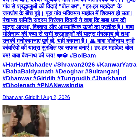
गांव से श्रद्धालुओं की विदाई "बोल बम", "हर-हर महादेव" के
जयघोष के बीच हुई। पूरा गांव भक्तिमय माहौल में शिवमय हो उठा।
पंचायत समिति सदस्य निरंजन तिवारी ने कहा कि बाबा धाम की
यात्रा आस्था, विश्वास और आध्यात्मिक ऊर्जा का प्रतीक है। बाबा
भोलेनाथ की कृपा से सभी श्रद्धालुओं की यात्रा मंगलमय हो तथा
उनकी मनोकामनाएं पूर्ण हों, यही कामना है। 🙏 बाबा भोलेनाथ सभी
कांवरियों की यात्रा सुरक्षित एवं सफल बनाएं। हर-हर महादेव! बोल
बम! बाबा बैद्यनाथ की जय! ❤️🔱 #BolBam
#HarHarMahadev #Shravan2026 #KanwarYatra
#BabaBaidyanath #Deoghar #Sultanganj
#Dhanwar #Giridih #Tungrudih #Jharkhand
#Bholenath #PNANewsIndia
Dhanwar, Giridih | Aug 2, 2026