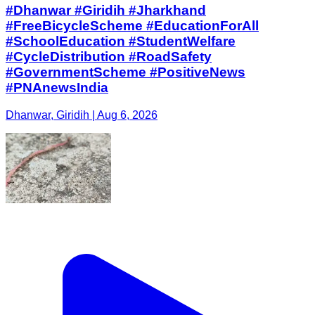
#Dhanwar #Giridih #Jharkhand
#FreeBicycleScheme #EducationForAll
#SchoolEducation #StudentWelfare
#CycleDistribution #RoadSafety
#GovernmentScheme #PositiveNews
#PNAnewsIndia
Dhanwar, Giridih | Aug 6, 2026