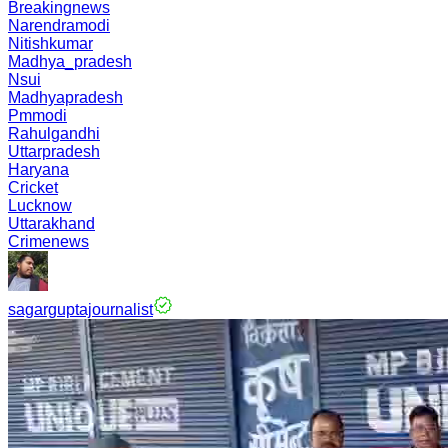
Breakingnews
Narendramodi
Nitishkumar
Madhya_pradesh
Nsui
Madhyapradesh
Pmmodi
Rahulgandhi
Uttarpradesh
Haryana
Cricket
Lucknow
Uttarakhand
Crimenews
sagarguptajournalist