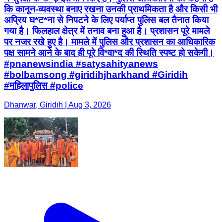
कि कानून-व्यवस्था बनाए रखना उनकी प्राथमिकता है और किसी भी
अप्रिय घ*ट*ना से निपटने के लिए पर्याप्त पुलिस बल तैनात किया
गया है। फिलहाल क्षेत्र में तनाव बना हुआ है। प्रशासन पूरे मामले
पर नजर रखे हुए है। मामले में पुलिस और प्रशासन का आधिकारिक
पक्ष सामने आने के बाद ही पूरे वि*वा*द की स्थिति स्पष्ट हो सकेगी।
#pnanewsindia #satysahityanews
#bolbamsong #giridihjharkhand #Giridih
#महिलापुलिस #police
Dhanwar, Giridih | Aug 3, 2026