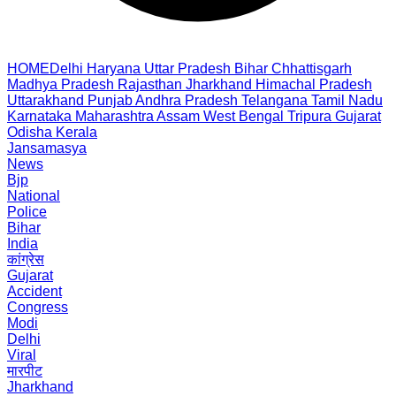
HOME
Delhi
Haryana
Uttar Pradesh
Bihar
Chhattisgarh
Madhya Pradesh
Rajasthan
Jharkhand
Himachal Pradesh
Uttarakhand
Punjab
Andhra Pradesh
Telangana
Tamil Nadu
Karnataka
Maharashtra
Assam
West Bengal
Tripura
Gujarat
Odisha
Kerala
Jansamasya
News
Bjp
National
Police
Bihar
India
कांग्रेस
Gujarat
Accident
Congress
Modi
Delhi
Viral
मारपीट
Jharkhand