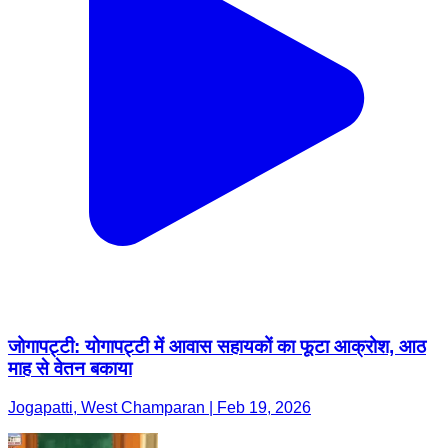
जोगापट्टी: योगापट्टी में आवास सहायकों का फूटा आक्रोश, आठ
माह से वेतन बकाया
Jogapatti, West Champaran | Feb 19, 2026