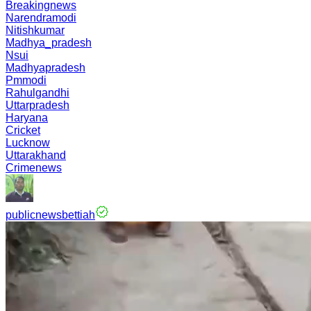
Breakingnews
Narendramodi
Nitishkumar
Madhya_pradesh
Nsui
Madhyapradesh
Pmmodi
Rahulgandhi
Uttarpradesh
Haryana
Cricket
Lucknow
Uttarakhand
Crimenews
publicnewsbettiah