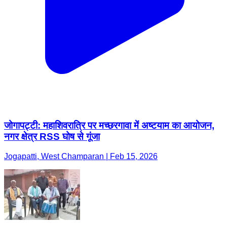
जोगापट्टी: महाशिवरात्रि पर मच्छरगावा में अष्टयाम का आयोजन,
नगर क्षेत्र RSS घोष से गूंजा
Jogapatti, West Champaran | Feb 15, 2026