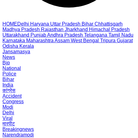
HOME
Delhi
Haryana
Uttar Pradesh
Bihar
Chhattisgarh
Madhya Pradesh
Rajasthan
Jharkhand
Himachal Pradesh
Uttarakhand
Punjab
Andhra Pradesh
Telangana
Tamil Nadu
Karnataka
Maharashtra
Assam
West Bengal
Tripura
Gujarat
Odisha
Kerala
Jansamasya
News
Bjp
National
Police
Bihar
India
कांग्रेस
Accident
Congress
Modi
Delhi
Viral
मारपीट
Breakingnews
Narendramodi