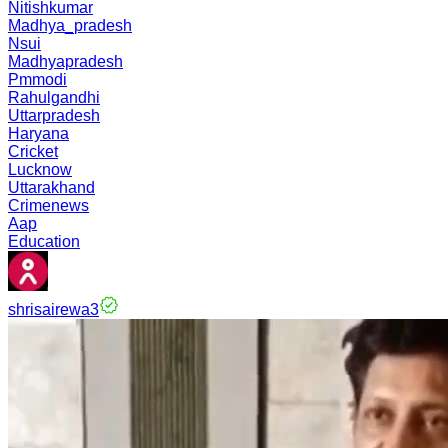
Nitishkumar
Madhya_pradesh
Nsui
Madhyapradesh
Pmmodi
Rahulgandhi
Uttarpradesh
Haryana
Cricket
Lucknow
Uttarakhand
Crimenews
Aap
Education
shrisairewa3