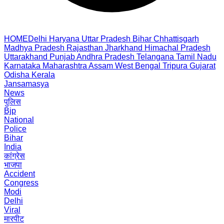
HOME
Delhi
Haryana
Uttar Pradesh
Bihar
Chhattisgarh
Madhya Pradesh
Rajasthan
Jharkhand
Himachal Pradesh
Uttarakhand
Punjab
Andhra Pradesh
Telangana
Tamil Nadu
Karnataka
Maharashtra
Assam
West Bengal
Tripura
Gujarat
Odisha
Kerala
Jansamasya
News
पुलिस
Bjp
National
Police
Bihar
India
कांग्रेस
भाजपा
Accident
Congress
Modi
Delhi
Viral
मारपीट