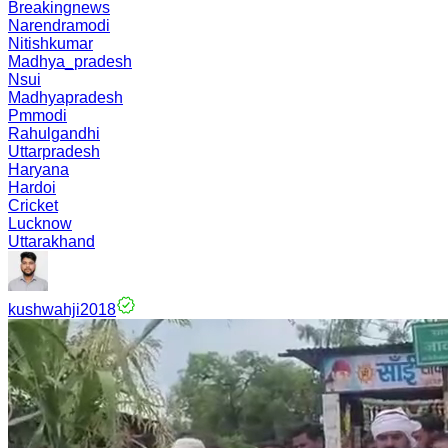
Breakingnews
Narendramodi
Nitishkumar
Madhya_pradesh
Nsui
Madhyapradesh
Pmmodi
Rahulgandhi
Uttarpradesh
Haryana
Hardoi
Cricket
Lucknow
Uttarakhand
kushwahji2018