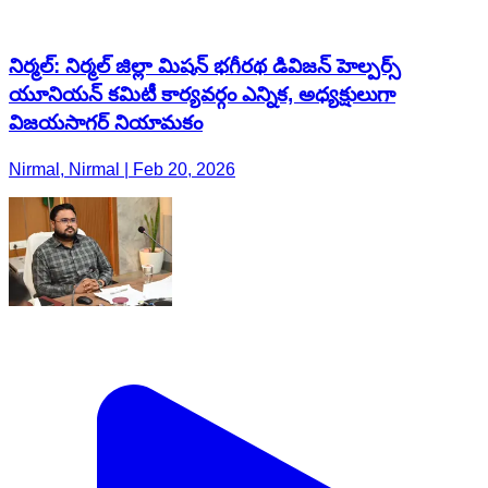
నిర్మల్: నిర్మల్ జిల్లా మిషన్ భగీరథ డివిజన్ హెల్పర్స్
యూనియన్ కమిటీ కార్యవర్గం ఎన్నిక, అధ్యక్షులుగా
విజయసాగర్ నియామకం
Nirmal, Nirmal | Feb 20, 2026