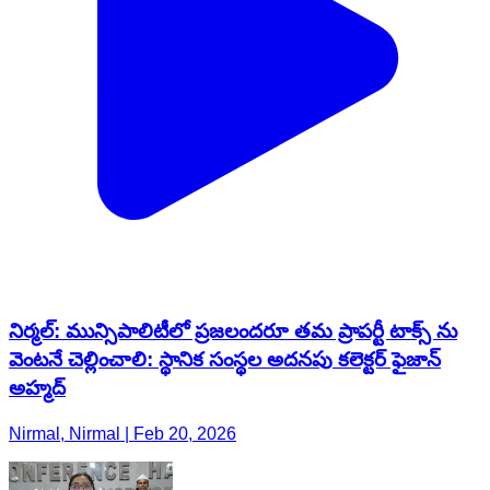
నిర్మల్: మున్సిపాలిటీలో ప్రజలందరూ తమ ప్రాపర్టీ టాక్స్ ను
వెంటనే చెల్లించాలి: స్థానిక సంస్థల అదనపు కలెక్టర్ ఫైజాన్
అహ్మద్
Nirmal, Nirmal | Feb 20, 2026