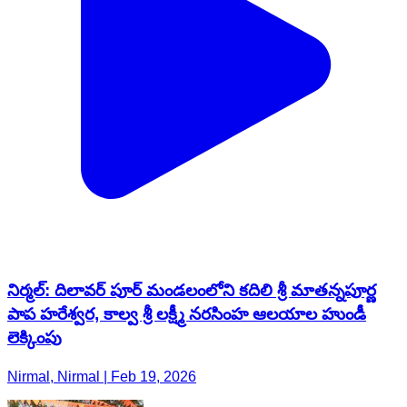
నిర్మల్: దిలావర్ పూర్ మండలంలోని కదిలి శ్రీ మాతన్నపూర్ణ
పాప హరేశ్వర, కాల్వ శ్రీ లక్ష్మీ నరసింహ ఆలయాల హుండీ
లెక్కింపు
Nirmal, Nirmal | Feb 19, 2026