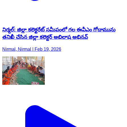
నిర్మల్: జిల్లా కలెక్టరేట్ సమీపంలో గల ఈవీఎం గోదామును
తనిఖీ చేసిన జిల్లా కలెక్టర్ అభిలాష అభినవ్
Nirmal, Nirmal | Feb 19, 2026