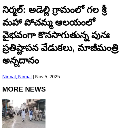
నిర్మల్: అడెల్లి గ్రామంలో గల శ్రీ
మహా పోచమ్మ ఆలయంలో
వైభవంగా కొనసాగుతున్న పునః
ప్రతిష్టాపన వేడుకలు, మాజీమంత్రి
అన్నదానం
Nirmal, Nirmal
|
Nov 5, 2025
MORE NEWS