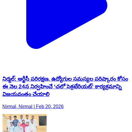
నిర్మల్: ఆర్టీసీ పరిరక్షణ, ఉద్యోగుల సమస్యల పరిష్కారం కోసం
ఈ నెల 24న నిర్వహించే ‘చలో సెక్రటేరియట్’ కార్యక్రమాన్ని
విజయవంతం చేయాలి
Nirmal, Nirmal | Feb 20, 2026