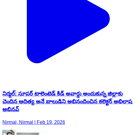
నిర్మల్: సూపర్ టాలెంటెడ్ కిడ్ అవార్డు అందుకున్న జిల్లాకు
చెందిన ఆదిత్య అనే బాలుడిని అభినందించిన కలెక్టర్ అభిలాష
అభినవ్
Nirmal, Nirmal | Feb 19, 2026