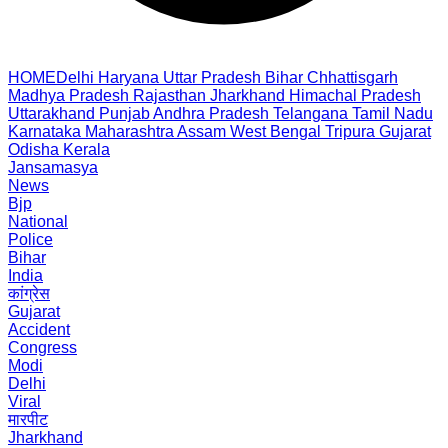
HOME
Delhi
Haryana
Uttar Pradesh
Bihar
Chhattisgarh
Madhya Pradesh
Rajasthan
Jharkhand
Himachal Pradesh
Uttarakhand
Punjab
Andhra Pradesh
Telangana
Tamil Nadu
Karnataka
Maharashtra
Assam
West Bengal
Tripura
Gujarat
Odisha
Kerala
Jansamasya
News
Bjp
National
Police
Bihar
India
कांग्रेस
Gujarat
Accident
Congress
Modi
Delhi
Viral
मारपीट
Jharkhand