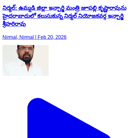
నిర్మల్: ఉమ్మడి జిల్లా ఇన్చార్జి మంత్రి జూపల్లి కృష్ణారావును
హైదరాబాదులో కలుసుకున్న నిర్మల్ నియోజకవర్గ ఇన్చార్జి
శ్రీహరిరావు
Nirmal, Nirmal | Feb 20, 2026