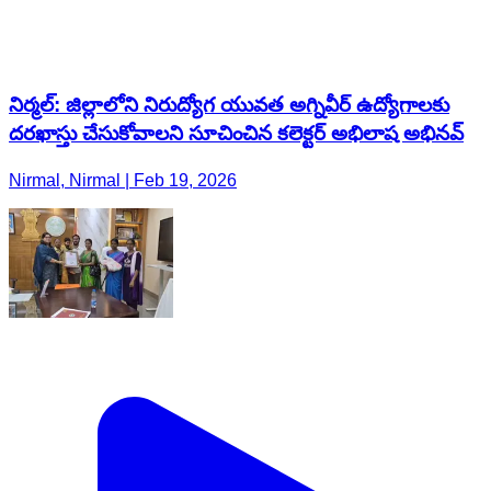
నిర్మల్: జిల్లాలోని నిరుద్యోగ యువత అగ్నివీర్ ఉద్యోగాలకు
దరఖాస్తు చేసుకోవాలని సూచించిన కలెక్టర్ అభిలాష అభినవ్
Nirmal, Nirmal | Feb 19, 2026