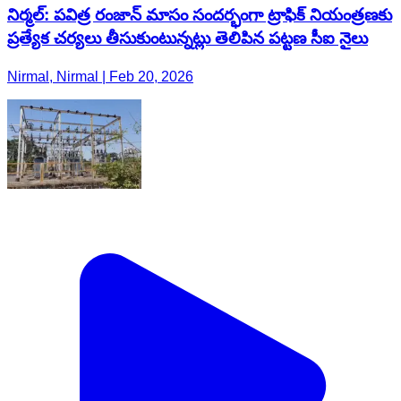
నిర్మల్: పవిత్ర రంజాన్ మాసం సందర్భంగా ట్రాఫిక్ నియంత్రణకు
ప్రత్యేక చర్యలు తీసుకుంటున్నట్లు తెలిపిన పట్టణ సీఐ నైలు
Nirmal, Nirmal | Feb 20, 2026