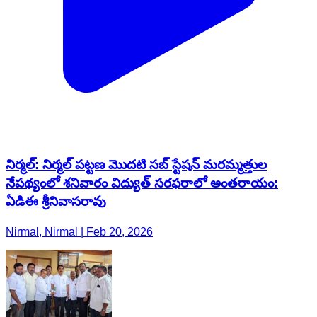
నిర్మల్: నిర్మల్ పట్టణ మొదటి సబ్ స్టేషన్ మరమ్మత్తుల
నేపథ్యంలో శనివారం విద్యుత్ సరఫరాలో అంతరాయం:
ఏడిఈ శ్రీనివాసరావు
Nirmal, Nirmal | Feb 20, 2026