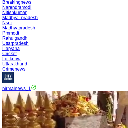
Breakingnews
Narendramodi
Nitishkumar
Madhya_pradesh
Nsui
Madhyapradesh
Pmmodi
Rahulgandhi
Uttarpradesh
Haryana
Cricket
Lucknow
Uttarakhand
Crimenews
nirmalnews_1