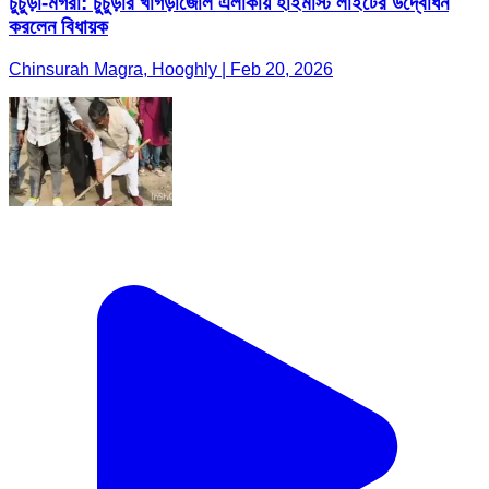
চুঁচুড়া-মগরা: চুঁচুড়ার খাগড়াজোল এলাকায় হাইমাস্ট লাইটের উদ্বোধন
করলেন বিধায়ক
Chinsurah Magra, Hooghly | Feb 20, 2026