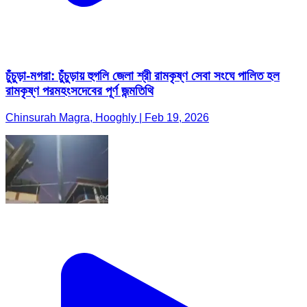
চুঁচুড়া-মগরা: চুঁচুড়ায় হুগলি জেলা শ্রী রামকৃষ্ণ সেবা সংঘে পালিত হল
রামকৃষ্ণ পরমহংসদেবের পূর্ণ জন্মতিথি
Chinsurah Magra, Hooghly | Feb 19, 2026