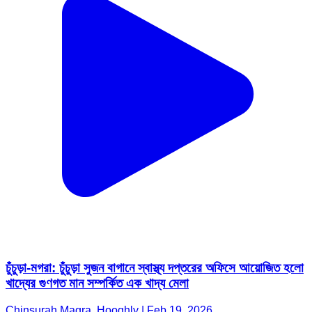
চুঁচুড়া-মগরা: চুঁচুড়া সুজন বাগানে স্বাস্থ্য দপ্তরের অফিসে আয়োজিত হলো
খাদ্যের গুণগত মান সম্পর্কিত এক খাদ্য মেলা
Chinsurah Magra, Hooghly | Feb 19, 2026