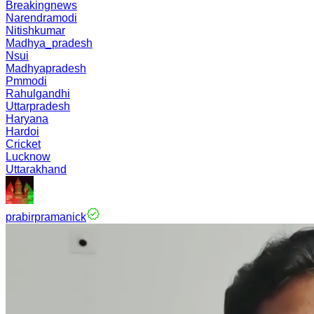
Breakingnews
Narendramodi
Nitishkumar
Madhya_pradesh
Nsui
Madhyapradesh
Pmmodi
Rahulgandhi
Uttarpradesh
Haryana
Hardoi
Cricket
Lucknow
Uttarakhand
prabirpramanick