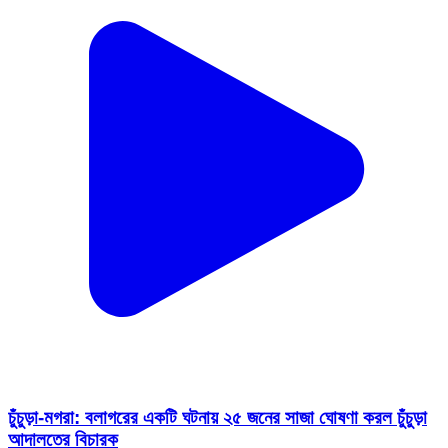
চুঁচুড়া-মগরা: বলাগরের একটি ঘটনায় ২৫ জনের সাজা ঘোষণা করল চুঁচুড়া
আদালতের বিচারক