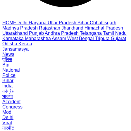
HOME
Delhi
Haryana
Uttar Pradesh
Bihar
Chhattisgarh
Madhya Pradesh
Rajasthan
Jharkhand
Himachal Pradesh
Uttarakhand
Punjab
Andhra Pradesh
Telangana
Tamil Nadu
Karnataka
Maharashtra
Assam
West Bengal
Tripura
Gujarat
Odisha
Kerala
Jansamasya
News
पुलिस
Bjp
National
Police
Bihar
India
कांग्रेस
भाजपा
Accident
Congress
Modi
Delhi
Viral
मारपीट