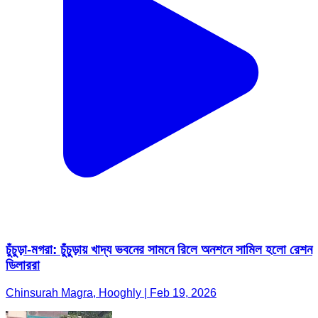
চুঁচুড়া-মগরা: চুঁচুড়ায় খাদ্য ভবনের সামনে রিলে অনশনে সামিল হলো রেশন
ডিলাররা
Chinsurah Magra, Hooghly | Feb 19, 2026