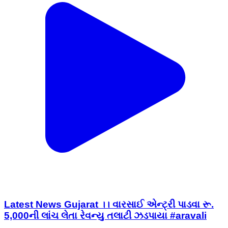
Latest News Gujarat ।। વારસાઈ એન્ટ્રી પાડવા રૂ.
5,000ની લાંચ લેતા રેવન્યુ તલાટી ઝડપાયા #aravali