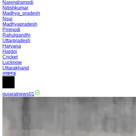
Narendramodi
Nitishkumar
Madhya_pradesh
Nsui
Madhyapradesh
Pmmodi
Rahulgandhi
Uttarpradesh
Haryana
Hardoi
Cricket
Lucknow
Uttarakhand
लखनऊ
gujaratnews01