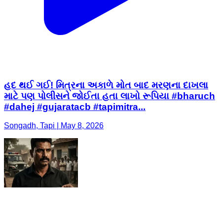
હદ થઈ ગઈ! મિત્રના અકાળે મોત બાદ મરણના દાખલા
માટે પણ પોલીસને જોઈતા હતા લાખો રૂપિયા #bharuch
#dahej #gujaratacb #tapimitra...
Songadh, Tapi | May 8, 2026