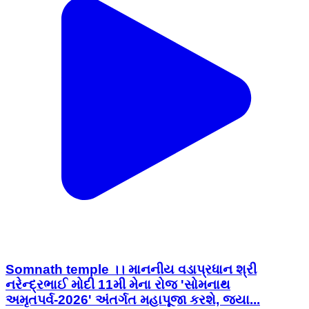
Somnath temple ।। માનનીય વડાપ્રધાન શ્રી
નરેન્દ્રભાઈ મોદી 11મી મેના રોજ 'સોમનાથ
અમૃતપર્વ-2026' અંતર્ગત મહાપૂજા કરશે, જ્યા...