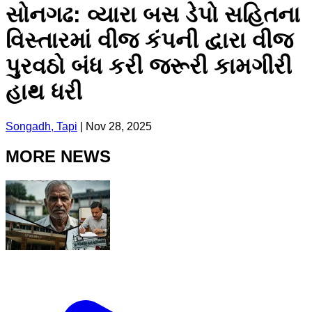
સોનગઢ: વ્યારા બસ ડેપો સહિતના
વિસ્તારમાં વીજ કંપની દ્વારા વીજ
પુરવઠો બંધ કરી જરૂરી કામગીરી
હાથ ધરી
Songadh, Tapi
|
Nov 28, 2025
MORE NEWS