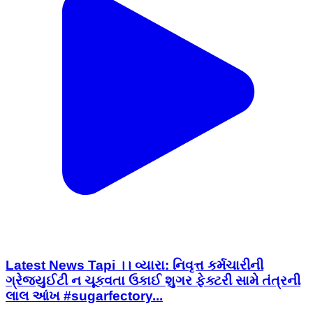
Latest News Tapi ।। વ્યારા: નિવૃત્ત કર્મચારીની
ગ્રેજ્યુઈટી ન ચૂકવતા ઉકાઈ શુગર ફેક્ટરી સામે તંત્રની
લાલ આંખ #sugarfectory...