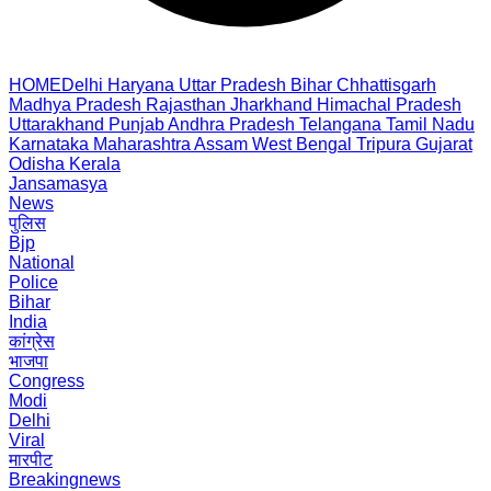
HOME
Delhi
Haryana
Uttar Pradesh
Bihar
Chhattisgarh
Madhya Pradesh
Rajasthan
Jharkhand
Himachal Pradesh
Uttarakhand
Punjab
Andhra Pradesh
Telangana
Tamil Nadu
Karnataka
Maharashtra
Assam
West Bengal
Tripura
Gujarat
Odisha
Kerala
Jansamasya
News
पुलिस
Bjp
National
Police
Bihar
India
कांग्रेस
भाजपा
Congress
Modi
Delhi
Viral
मारपीट
Breakingnews