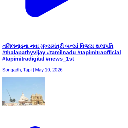
તમિલનાડુના નવા મુખ્યમંત્રી બન્યાં વિજય થલાપતિ
#thalapathyvijay #tamilnadu #tapimitraofficial
#tapimitradigital #news_1st
Songadh, Tapi | May 10, 2026