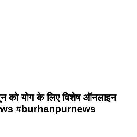
4 जून को योग के ल‍िए विशेष ऑनलाइन
news #burhanpurnews