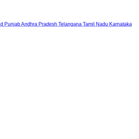
nd
Punjab
Andhra Pradesh
Telangana
Tamil Nadu
Karnataka