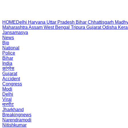
HOME
Delhi
Haryana
Uttar Pradesh
Bihar
Chhattisgarh
Madhy
Maharashtra
Assam
West Bengal
Tripura
Gujarat
Odisha
Kera
Jansamasya
News
Bjp
National
Police
Bihar
India
कांग्रेस
Gujarat
Accident
Congress
Modi
Delhi
Viral
मारपीट
Jharkhand
Breakingnews
Narendramodi
Nitishkumar