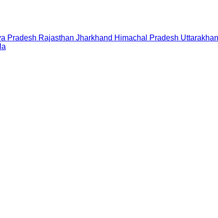
a Pradesh
Rajasthan
Jharkhand
Himachal Pradesh
Uttarakha
la