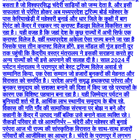
बसता है जो विश्वप्रसिद्ध चंदेरी साड़ियों को जन्म देता है, और इसी
सफलता से प्रेरित होकर अब मध्यप्रदेश टूरिज्म बोर्ड महेश्वर के
पास केरियाखेड़ी में महेश्वरी बुनाई और धार जिले के कुक्षी में बाग
प्रिंट को केंद्र में रखकर नए क्राफ्ट हैंडलूम विलेज विकसित कर
रहा है। यही वजह है कि जहां देश के कुछ राज्यों में अभी सिर्फ एक
क्राफ्ट विलेज है, वहीं मध्यप्रदेश अकेला ऐसा राज्य बनने जा रहा है
जिसके पास तीन क्राफ्ट विलेज होंगे, इस मॉडल की गूंज इतनी दूर
तक पहुंची कि केंद्रीय वस्त्र मंत्रालय ने इसकी सराहना करते हुए
अन्य राज्यों को भी इसे अपनाने की सलाह दी है। साल 2024 में
पर्यटन मंत्रालय ने प्राणपुर को बेस्ट टूरिज्म विलेज अवार्ड से
सम्मानित किया, एक ऐसा सम्मान जो हजारों बुनकरों की मेहनत और
विरासत को समर्पित है। प्रदेश अपनी समृद्ध हथकरघा परंपरा और
बुनकर समुदाय को सशक्त बनाने की दिशा में किए जा रहे प्रयासों के
कारण एक विशिष्ट पहचान बना रहा है। यही ज़िम्मेदार पर्यटन की
बुनियादी शर्त भी है, आर्थिक लाभ स्थानीय समुदाय के बीच रहे,
विकास की गति गाँव की सामाजिक संरचना पर बोझ न बने और
कहानी के केंद्र में उत्पाद नहीं बल्कि उसे बनाने वाला व्यक्ति रहे।
सैकड़ों परिवार हो रहे आत्मनिर्भर -- चंदेरी और महेश्वर की बुनाई
परंपरा आज भी राज्य की सांस्कृतिक विरासत के साथ-साथ हजारों
परिवारों की आजीविका का आधार है। चंदेरी के प्राणपुर में लगभग