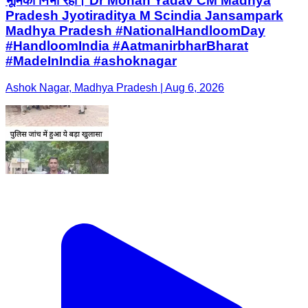
भूमिका निभा रहा। Dr Mohan Yadav CM Madhya
Pradesh Jyotiraditya M Scindia Jansampark
Madhya Pradesh #NationalHandloomDay
#HandloomIndia #AatmanirbharBharat
#MadeInIndia #ashoknagar
Ashok Nagar, Madhya Pradesh | Aug 6, 2026