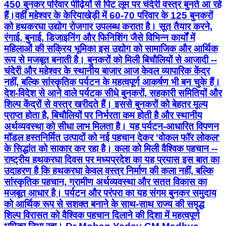
450 बुनकर परिवार पीढ़ियों से पिट लूम पर चंदेरी वस्त्र बुनते आ रहे
हैं।वहीं महेश्वर के केरियाखेड़ी में 60-70 परिवार के 125 बुनकरों
को हथकरघा उद्योग रोजगार उपलब्ध कराता है। सूत तैयार करने,
रंगाई, बुनाई, डिजाइनिंग और फिनिशिंग जैसे विभिन्न कार्यों में
महिलाओं की सक्रिय भूमिका इस उद्योग को सामाजिक और आर्थिक
रूप से मजबूत बनाती है। बुनकरों को मिली बिचौलियों से आजादी --
चंदेरी और महेश्वर के स्थानीय बाजार आज केवल व्यापारिक केंद्र
नहीं, बल्कि सांस्कृतिक पर्यटन के महत्वपूर्ण आकर्षण भी बन चुके हैं।
देश-विदेश से आने वाले पर्यटक सीधे बुनकरों, सहकारी समितियों और
शिल्प केंद्रों से वस्त्र खरीदते हैं। इससे बुनकरों को बेहतर मूल्य
प्राप्त होता है, बिचौलियों पर निर्भरता कम होती है और स्थानीय
अर्थव्यवस्था को सीधा लाभ मिलता है। यह पर्यटन-आधारित विपणन
मॉडल हस्तनिर्मित उत्पादों को नई पहचान देकर 'वोकल फॉर लोकल'
के सिद्धांत को साकार कर रहा है। कला को मिली वैश्विक पहचान --
राष्ट्रीय हथकरघा दिवस पर मध्यप्रदेश का यह प्रयास इस बात का
उदाहरण है कि हथकरघा केवल वस्त्र निर्माण की कला नहीं, बल्कि
सांस्कृतिक पहचान, ग्रामीण अर्थव्यवस्था और सतत विकास का
मजबूत आधार है। पर्यटन और परंपरा का यह संगम बुनकर समुदाय
को आर्थिक रूप से सशक्त बनाने के साथ-साथ राज्य की समृद्ध
शिल्प विरासत को वैश्विक पहचान दिलाने की दिशा में महत्वपूर्ण