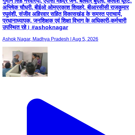
गुमान सिंह नरवरिया, एपीसी महेंद्र जैन, बलवीर बुंदेला, कैलाश घूरटे,
अभिषेक चौधरी, बीईओ ओमप्रकाश शिवहरे, बीआरसीसी राजकुमार
रघुवंशी, संजीव अहिरवार सहित विकासखंड के समस्त प्राचार्य,
प्रधानाध्यापक, जनशिक्षक एवं शिक्षा विभाग के अधिकारी-कर्मचारी
उपस्थित रहे। #ashoknagar
Ashok Nagar, Madhya Pradesh | Aug 5, 2026