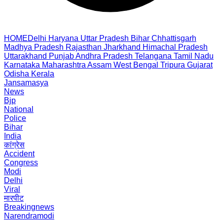
HOME
Delhi
Haryana
Uttar Pradesh
Bihar
Chhattisgarh
Madhya Pradesh
Rajasthan
Jharkhand
Himachal Pradesh
Uttarakhand
Punjab
Andhra Pradesh
Telangana
Tamil Nadu
Karnataka
Maharashtra
Assam
West Bengal
Tripura
Gujarat
Odisha
Kerala
Jansamasya
News
Bjp
National
Police
Bihar
India
कांग्रेस
Accident
Congress
Modi
Delhi
Viral
मारपीट
Breakingnews
Narendramodi