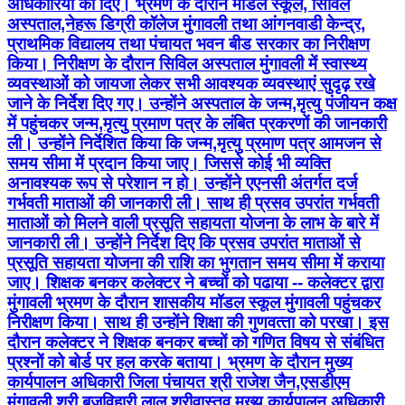
अधिकारियों को दिए। भ्रमण के दौरान मॉडल स्‍कूल, सिविल
अस्‍पताल,नेहरू डिग्री कॉलेज मुंगावली तथा आंगनवाडी केन्‍द्र,
प्राथमिक विद्यालय तथा पंचायत भवन बीड सरकार का निरीक्षण
किया। निरीक्षण के दौरान सिविल अस्‍पताल मुंगावली में स्‍वास्‍थ्‍य
व्‍यवस्‍थाओं को जायजा लेकर सभी आवश्‍यक व्‍यवस्‍थाएं सुदृढ़ रखे
जाने के निर्देश दिए गए। उन्‍होंने अस्‍पताल के जन्‍म,मृत्‍यु पंजीयन कक्ष
में पहुंचकर जन्‍म,मृत्‍यु प्रमाण पत्र के लंबित प्रकरणों की जानकारी
ली। उन्‍होंने निर्देशित किया कि जन्‍म,मृत्‍यु प्रमाण पत्र आमजन से
समय सीमा में प्रदान किया जाए। जिससे कोई भी व्‍यक्ति
अनावश्‍यक रूप से परेशान न हो। उन्‍होंने एएनसी अंतर्गत दर्ज
गर्भवती माताओं की जानकारी ली। साथ ही प्रसव उपरांत गर्भवती
माताओं को मिलने वाली प्रसूति सहायता योजना के लाभ के बारे में
जानकारी ली। उन्‍होंने निर्देश दिए कि प्रसव उपरांत माताओं से
प्रसूति सहायता योजना की राशि का भुगतान समय सीमा में कराया
जाए। शिक्षक बनकर कलेक्‍टर ने बच्‍चों को पढाया -- कलेक्‍टर द्वारा
मुंगावली भ्रमण के दौरान शासकीय मॉडल स्‍कूल मुंगावली पहुंचकर
निरीक्षण किया। साथ ही उन्‍होंने शिक्षा की गुणवत्‍ता को परखा। इस
दौरान कलेक्‍टर ने शिक्षक बनकर बच्‍चों को गणित विषय से संबंधित
प्रश्‍नों को बोर्ड पर हल करके बताया। भ्रमण के दौरान मुख्‍य
कार्यपालन अधिकारी जिला पंचायत श्री राजेश जैन,एसडीएम
मुंगावली श्री बृजविहारी लाल श्रीवास्‍तव,मुख्‍य कार्यपालन अधिकारी