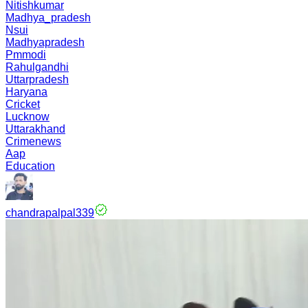
Nitishkumar
Madhya_pradesh
Nsui
Madhyapradesh
Pmmodi
Rahulgandhi
Uttarpradesh
Haryana
Cricket
Lucknow
Uttarakhand
Crimenews
Aap
Education
chandrapalpal339