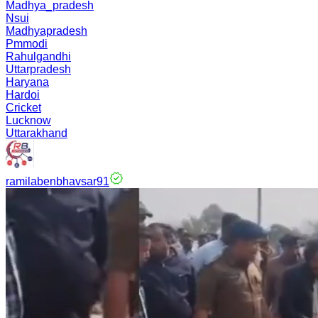
Madhya_pradesh
Nsui
Madhyapradesh
Pmmodi
Rahulgandhi
Uttarpradesh
Haryana
Hardoi
Cricket
Lucknow
Uttarakhand
ramilabenbhavsar91