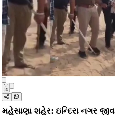
13
મહેસાણા શહેર: ઇન્દિરા નગર જીવ