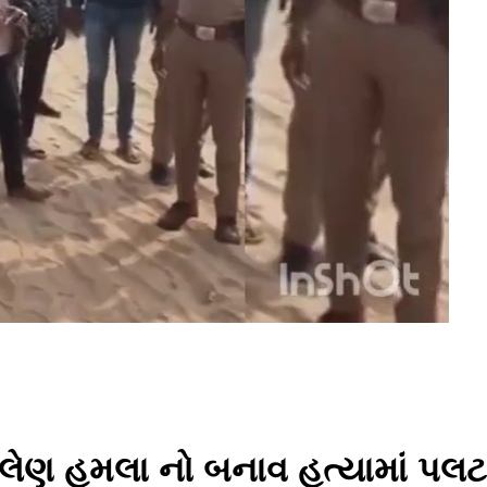
લેણ હુમલા નો બનાવ હત્યામાં પલટા