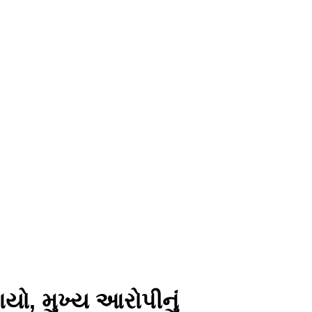
યો, મુખ્ય આરોપીનું