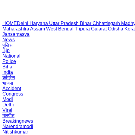
HOME
Delhi
Haryana
Uttar Pradesh
Bihar
Chhattisgarh
Madhy
Maharashtra
Assam
West Bengal
Tripura
Gujarat
Odisha
Kera
Jansamasya
News
पुलिस
Bjp
National
Police
Bihar
India
कांग्रेस
भाजपा
Accident
Congress
Modi
Delhi
Viral
मारपीट
Breakingnews
Narendramodi
Nitishkumar