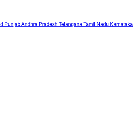
nd
Punjab
Andhra Pradesh
Telangana
Tamil Nadu
Karnataka