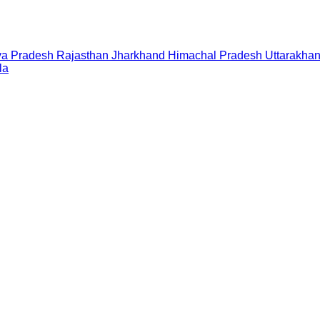
a Pradesh
Rajasthan
Jharkhand
Himachal Pradesh
Uttarakha
la