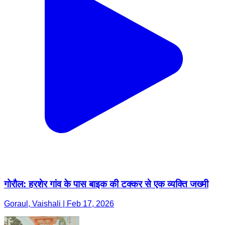
गोरौल: हरशेर गांव के पास बाइक की टक्कर से एक व्यक्ति जख्मी
Goraul, Vaishali | Feb 17, 2026