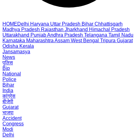
HOME
Delhi
Haryana
Uttar Pradesh
Bihar
Chhattisgarh
Madhya Pradesh
Rajasthan
Jharkhand
Himachal Pradesh
Uttarakhand
Punjab
Andhra Pradesh
Telangana
Tamil Nadu
Karnataka
Maharashtra
Assam
West Bengal
Tripura
Gujarat
Odisha
Kerala
Jansamasya
News
पुलिस
Bjp
National
Police
Bihar
India
कांग्रेस
बीजेपी
Gujarat
भाजपा
Accident
Congress
Modi
Delhi