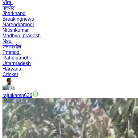
Viral
मारपीट
Jharkhand
Breakingnews
Narendramodi
Nitishkumar
Madhya_pradesh
Nsui
उत्तरप्रदेश
Pmmodi
Rahulgandhi
Uttarpradesh
Haryana
Cricket
rajutkarsh636