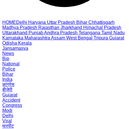
HOME
Delhi
Haryana
Uttar Pradesh
Bihar
Chhattisgarh
Madhya Pradesh
Rajasthan
Jharkhand
Himachal Pradesh
Uttarakhand
Punjab
Andhra Pradesh
Telangana
Tamil Nadu
Karnataka
Maharashtra
Assam
West Bengal
Tripura
Gujarat
Odisha
Kerala
Jansamasya
News
Bjp
National
Police
Bihar
India
कांग्रेस
बीजेपी
Gujarat
Accident
Congress
Modi
Delhi
Viral
मारपीट