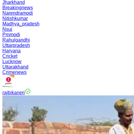
Jharkhand
Breakingnews
Narendramodi
Nitishkumar
Madhya_pradesh
Nsui
Pmmodi
Rahulgandhi
Uttarpradesh
Haryana
Cricket
Lucknow
Uttarakhand
Crimenews
rajbikaneri