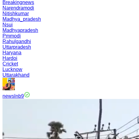
Breakingnews
Narendramodi
Nitishkumar
Madhya_pradesh
Nsui
Madhyapradesh
Pmmodi
Rahulgandhi
Uttarpradesh
Haryana
Hardoi
Cricket
Lucknow
Uttarakhand
newslnb9