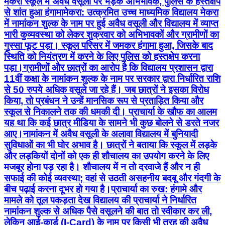
मेकरा स्कूल में अवैध वसूली पर भड़के अभिभावक, पुलिस के हस्तक्षेप
से शांत हुआ हंगामा ​मेकरा: उत्क्रमित उच्च माध्यमिक विद्यालय मेकरा
में नामांकन शुल्क के नाम पर हुई अवैध वसूली और विद्यालय में व्याप्त
भारी कुव्यवस्था को लेकर शुक्रवार को अभिभावकों और ग्रामीणों का
गुस्सा फूट पड़ा। स्कूल परिसर में जमकर हंगामा हुआ, जिसके बाद
स्थिति को नियंत्रण में करने के लिए पुलिस को हस्तक्षेप करना
पड़ा। ​ग्रामीणों और छात्रों का आरोप है कि विद्यालय प्रशासन द्वारा
11वीं कक्षा के नामांकन शुल्क के नाम पर सरकार द्वारा निर्धारित राशि
से 50 रुपये अधिक वसूले जा रहे हैं। जब छात्रों ने इसका विरोध
किया, तो प्रबंधन ने उन्हें मानसिक रूप से प्रताड़ित किया और
स्कूल से निकालने तक की धमकी दी। प्राचार्या के खौफ का आलम
यह था कि कई छात्र मीडिया के सामने भी कुछ बोलने से डरते नजर
आए। ​नामांकन में अवैध वसूली के अलावा विद्यालय में बुनियादी
सुविधाओं का भी घोर अभाव है। छात्रों ने बताया कि स्कूल में लड़के
और लड़कियों दोनों को एक ही शौचालय का उपयोग करने के लिए
मजबूर होना पड़ रहा है। शौचालय में न तो दरवाजे हैं और न ही
सफाई की कोई व्यवस्था; वहां से उठती असहनीय बदबू और गंदगी के
बीच पढ़ाई करना दूभर हो गया है। ​प्राचार्या का रुख: हंगामे और
मामले को तूल पकड़ता देख विद्यालय की प्राचार्या ने निर्धारित
नामांकन शुल्क से अधिक पैसे वसूलने की बात तो स्वीकार कर ली,
लेकिन आई-कार्ड (I-Card) के नाम पर किसी भी तरह की अवैध