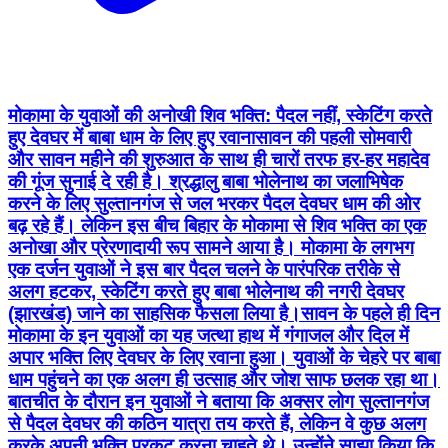
मोकामा के युवाओं की अनोखी शिव भक्ति: पैदल नहीं, स्केटिंग करते
हुए देवघर में बाबा धाम के लिए हुए रवाना ​सावन की पहली सोमवारी
और सावन महीने की शुरुआत के साथ ही चारों तरफ हर-हर महादेव
की गूंज सुनाई दे रही है। श्रद्धालु बाबा भोलेनाथ का जलाभिषेक
करने के लिए सुल्तानगंज से जल भरकर पैदल देवघर धाम की ओर
बढ़ रहे हैं। लेकिन इस बीच बिहार के मोकामा से शिव भक्ति का एक
अनोखा और प्रेरणादायी रूप सामने आया है। मोकामा के लगभग
एक दर्जन युवाओं ने इस बार पैदल चलने के पारंपरिक तरीके से
अलग हटकर, स्केटिंग करते हुए बाबा भोलेनाथ की नगरी देवघर
(झारखंड) जाने का साहसिक फैसला लिया है। ​सावन के पहले ही दिन
मोकामा के इन युवाओं का यह जत्था हाथ में गंगाजल और दिल में
अपार भक्ति लिए देवघर के लिए रवाना हुआ। युवाओं के चेहरे पर बाबा
धाम पहुंचने का एक अलग ही उत्साह और जोश साफ छलक रहा था। ​
बातचीत के दौरान इन युवाओं ने बताया कि अक्सर लोग सुल्तानगंज
से पैदल देवघर की कठिन यात्रा तय करते हैं, लेकिन वे कुछ अलग
करके अपनी भक्ति प्रकट करना चाहते थे। उन्होंने साझा किया कि