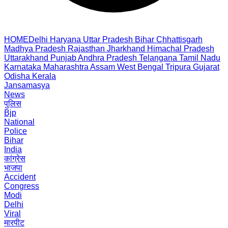
HOME
Delhi
Haryana
Uttar Pradesh
Bihar
Chhattisgarh
Madhya Pradesh
Rajasthan
Jharkhand
Himachal Pradesh
Uttarakhand
Punjab
Andhra Pradesh
Telangana
Tamil Nadu
Karnataka
Maharashtra
Assam
West Bengal
Tripura
Gujarat
Odisha
Kerala
Jansamasya
News
पुलिस
Bjp
National
Police
Bihar
India
कांग्रेस
भाजपा
Accident
Congress
Modi
Delhi
Viral
मारपीट