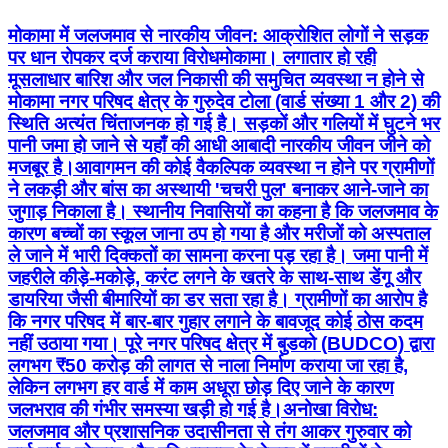
मोकामा में जलजमाव से नारकीय जीवन: आक्रोशित लोगों ने सड़क
पर धान रोपकर दर्ज कराया विरोध ​मोकामा। लगातार हो रही
मूसलाधार बारिश और जल निकासी की समुचित व्यवस्था न होने से
मोकामा नगर परिषद क्षेत्र के गुरुदेव टोला (वार्ड संख्या 1 और 2) की
स्थिति अत्यंत चिंताजनक हो गई है। सड़कों और गलियों में घुटने भर
पानी जमा हो जाने से यहाँ की आधी आबादी नारकीय जीवन जीने को
मजबूर है। ​आवागमन की कोई वैकल्पिक व्यवस्था न होने पर ग्रामीणों
ने लकड़ी और बांस का अस्थायी 'चचरी पुल' बनाकर आने-जाने का
जुगाड़ निकाला है। स्थानीय निवासियों का कहना है कि जलजमाव के
कारण बच्चों का स्कूल जाना ठप हो गया है और मरीजों को अस्पताल
ले जाने में भारी दिक्कतों का सामना करना पड़ रहा है। जमा पानी में
जहरीले कीड़े-मकोड़े, करंट लगने के खतरे के साथ-साथ डेंगू और
डायरिया जैसी बीमारियों का डर सता रहा है। ग्रामीणों का आरोप है
कि नगर परिषद में बार-बार गुहार लगाने के बावजूद कोई ठोस कदम
नहीं उठाया गया। पूरे नगर परिषद क्षेत्र में बुडको (BUDCO) द्वारा
लगभग ₹50 करोड़ की लागत से नाला निर्माण कराया जा रहा है,
लेकिन लगभग हर वार्ड में काम अधूरा छोड़ दिए जाने के कारण
जलभराव की गंभीर समस्या खड़ी हो गई है। ​अनोखा विरोध:
जलजमाव और प्रशासनिक उदासीनता से तंग आकर गुरुवार को