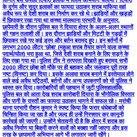
किनारे बसे कसहा दियारा इलाके में विशेष अभियान चलाया। दियारा
के दुर्गम और सुदूर इलाकों का फायदा उठाकर शराब माफिया वहां
अवैध रूप से देशी शराब का निर्माण कर रहे थे। ​झाड़ियों और खड्डों
में छिपाकर रखा गया था कच्चा माल ​थाना प्रभारी के अनुसार,
छापेमारी के दौरान पुलिस बल ने दियारा क्षेत्र के अलग-अलग स्थानों
की गहन तलाशी ली। इस दौरान झाड़ियों और मिट्टी के गड्ढों में
छिपाकर रखे गए कई ड्रम और बर्तन बरामद हुए। इन बर्तनों में
लगभग 2000 लीटर 'छोबा' (महुआ शराब तैयार करने वाला कच्चा
पदार्थ/घोल) भरा हुआ था, जिसे देशी शराब बनाने के लिए सड़ने के
लिए रखा गया था। ​पुलिस टीम ने तत्परता दिखाते हुए बरामद सभी
2000 लीटर छोबा को मौके पर ही बहाकर और जलाकर पूरी तरह
नष्ट (विनष्ट) कर दिया। इसके अलावा शराब बनाने में इस्तेमाल होने
वाले कई अवैध भट्ठियों, बर्तनों और अन्य उपकरणों को भी पुलिस ने
ध्वस्त कर दिया। ​कारोबारियों की पहचान में जुटी पुलिस ​हालांकि,
पुलिस बल को आता देख शराब कारोबारी दियारा के भौगोलिक विस्तार
और पानी के रास्तों का फायदा उठाकर भागने में सफल रहे। मरांची
थाना प्रभारी रौशन कुमार ने स्पष्ट किया कि फरार धंधेबाजों को
चिन्हित किया जा रहा है और जल्द ही उन्हें गिरफ्तार कर कानूनी
कार्रवाई की जाएगी। उन्होंने चेतावनी दी है कि क्षेत्र में शराब का
अवैध निर्माण या बिक्री करने वालों को बख्शा नहीं जाएगा और इस
तरह के छापामारी अभियान आगे भी लगातार जारी रहेंगे।