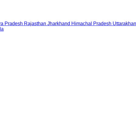
a Pradesh
Rajasthan
Jharkhand
Himachal Pradesh
Uttarakha
la