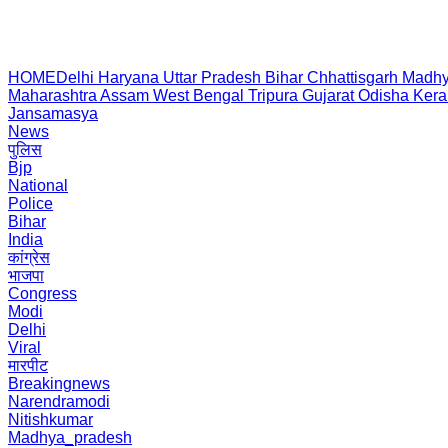
HOME
Delhi
Haryana
Uttar Pradesh
Bihar
Chhattisgarh
Madhy
Maharashtra
Assam
West Bengal
Tripura
Gujarat
Odisha
Kera
Jansamasya
News
पुलिस
Bjp
National
Police
Bihar
India
कांग्रेस
भाजपा
Congress
Modi
Delhi
Viral
मारपीट
Breakingnews
Narendramodi
Nitishkumar
Madhya_pradesh