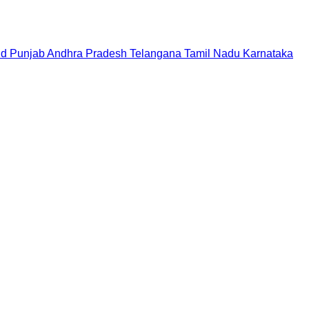
nd
Punjab
Andhra Pradesh
Telangana
Tamil Nadu
Karnataka