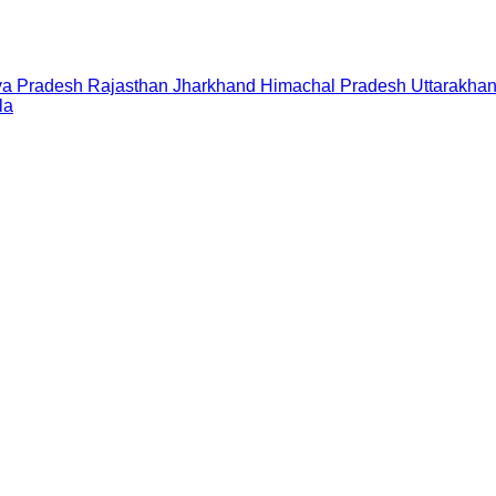
a Pradesh
Rajasthan
Jharkhand
Himachal Pradesh
Uttarakha
la