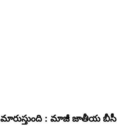
ి మారుస్తుంది : మాజీ జాతీయ బీసీ