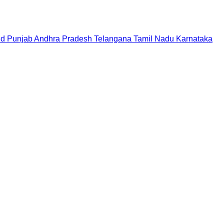
nd
Punjab
Andhra Pradesh
Telangana
Tamil Nadu
Karnataka