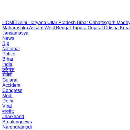
HOME
Delhi
Haryana
Uttar Pradesh
Bihar
Chhattisgarh
Madhy
Maharashtra
Assam
West Bengal
Tripura
Gujarat
Odisha
Kera
Jansamasya
News
Bjp
National
Police
Bihar
India
कांग्रेस
बीजेपी
Gujarat
Accident
Congress
Modi
Delhi
Viral
मारपीट
Jharkhand
Breakingnews
Narendramodi