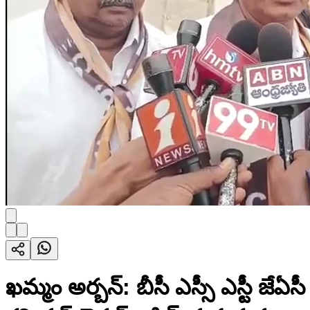
ఖమ్మం అర్బన్: బీసీ ఎస్సీ ఎస్టీ జే