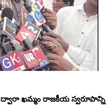
ఏసీ ద్వారా ఖమ్మం రాజకీయ స్వరూపాన్న