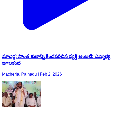
మాచెర్ల: సొంత కులాన్ని కించపరిచిన వ్యక్తి అంబటి: ఎమ్మెల్యే
జూలకంటి
Macherla, Palnadu | Feb 2, 2026