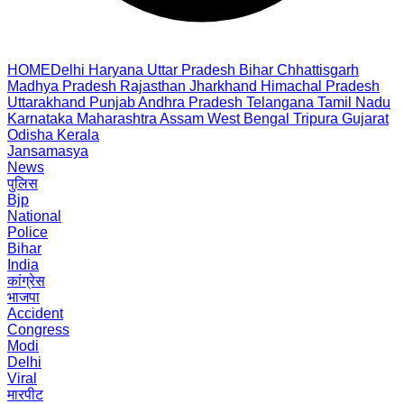
HOME
Delhi
Haryana
Uttar Pradesh
Bihar
Chhattisgarh
Madhya Pradesh
Rajasthan
Jharkhand
Himachal Pradesh
Uttarakhand
Punjab
Andhra Pradesh
Telangana
Tamil Nadu
Karnataka
Maharashtra
Assam
West Bengal
Tripura
Gujarat
Odisha
Kerala
Jansamasya
News
पुलिस
Bjp
National
Police
Bihar
India
कांग्रेस
भाजपा
Accident
Congress
Modi
Delhi
Viral
मारपीट