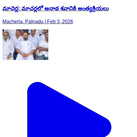
మాచెర్ల: మాచర్లలో అనాథ శవానికి అంత్యక్రియలు
Macherla, Palnadu | Feb 3, 2026