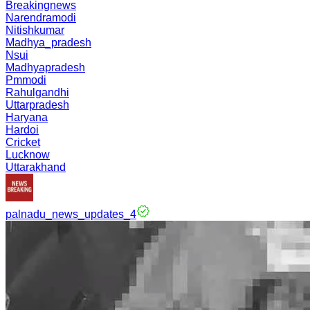
Breakingnews
Narendramodi
Nitishkumar
Madhya_pradesh
Nsui
Madhyapradesh
Pmmodi
Rahulgandhi
Uttarpradesh
Haryana
Hardoi
Cricket
Lucknow
Uttarakhand
palnadu_news_updates_4