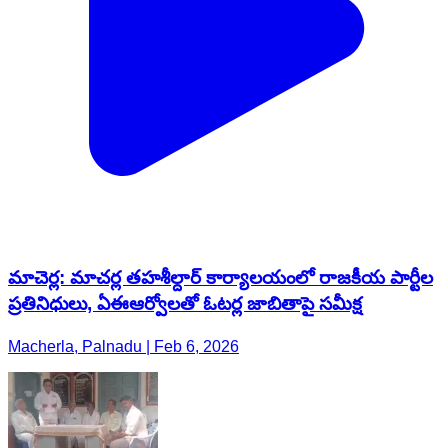
మాచెర్ల: మాచర్ల తహశీల్దార్ కార్యాలయంలో రాజకీయ పార్టీల
ప్రతినిధులు, ఏఈఆర్వోలతో ఓటర్ల జాబితాపై సమీక్ష
Macherla, Palnadu | Feb 6, 2026