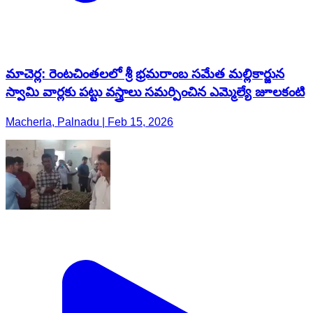
మాచెర్ల: రెంటచింతలలో శ్రీ భ్రమరాంబ సమేత మల్లికార్జున
స్వామి వార్లకు పట్టు వస్త్రాలు సమర్పించిన ఎమ్మెల్యే జూలకంటి
Macherla, Palnadu | Feb 15, 2026