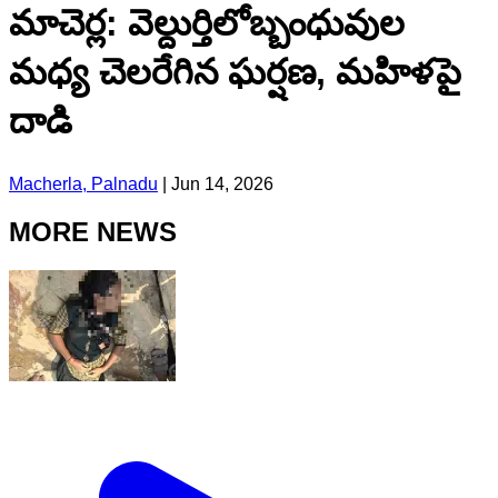
మాచెర్ల: వెల్దుర్తిలోబ్బంధువుల
మధ్య చెలరేగిన ఘర్షణ, మహిళపై
దాడి
Macherla, Palnadu
|
Jun 14, 2026
MORE NEWS