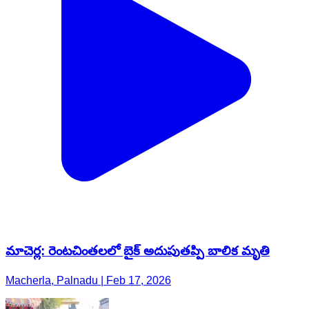
మాచెర్ల: రెంటచింతలలో బైక్ అదుపుతప్పి బాలిక మృతి
Macherla, Palnadu | Feb 17, 2026