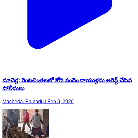
మాచెర్ల: రెంటచింతలలో కోడి పందెం రాయుళ్లను అరెస్ట్ చేసిన
పోలీసులు
Macherla, Palnadu | Feb 3, 2026