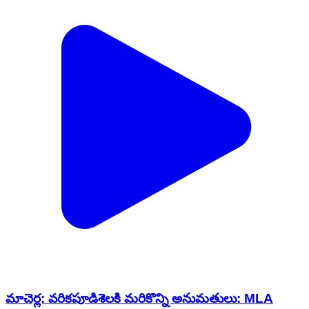
మాచెర్ల: వరికపూడిశెలకి మరికొన్ని అనుమతులు: MLA