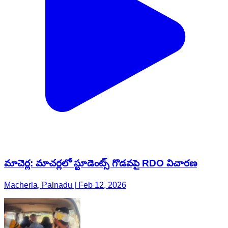
మాచెర్ల: మాచర్లలో స్టూడెంట్స్ గొడవపై RDO విచారణ
Macherla, Palnadu | Feb 12, 2026