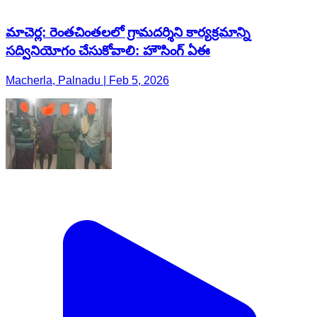
మాచెర్ల: రెంతచింతలలో గ్రామదర్శిని కార్యక్రమాన్ని
సద్వినియోగం చేసుకోవాలి: హౌసింగ్ ఏఈ
Macherla, Palnadu | Feb 5, 2026