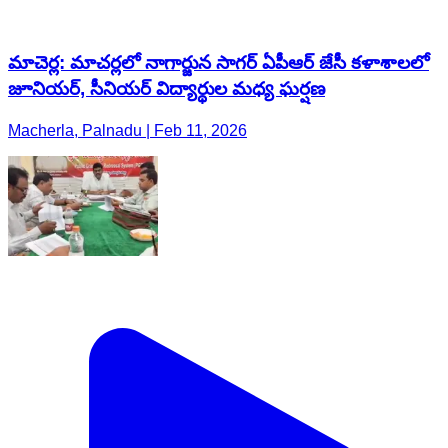
మాచెర్ల: మాచర్లలో నాగార్జున సాగర్ ఏపీఆర్ జేసీ కళాశాలలో
జూనియర్, సీనియర్ విద్యార్థుల మధ్య ఘర్షణ
Macherla, Palnadu | Feb 11, 2026