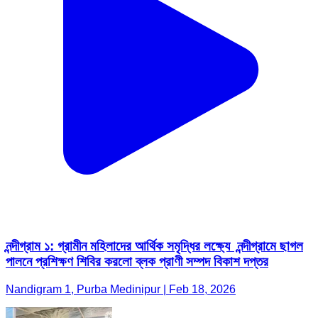
নন্দীগ্রাম ১: গ্রামীন মহিলাদের আর্থিক সমৃদ্ধির লক্ষ্যে নন্দীগ্রামে ছাগল
পালনে প্রশিক্ষণ শিবির করলো ব্লক প্রাণী সম্পদ বিকাশ দপ্তর
Nandigram 1, Purba Medinipur | Feb 18, 2026