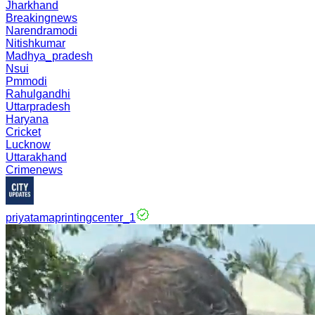
Jharkhand
Breakingnews
Narendramodi
Nitishkumar
Madhya_pradesh
Nsui
Pmmodi
Rahulgandhi
Uttarpradesh
Haryana
Cricket
Lucknow
Uttarakhand
Crimenews
priyatamaprintingcenter_1