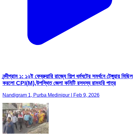
নন্দীগ্রাম ১: ১২ই ফেব্রুয়ারি রাজ্যে শিল্প ধর্মঘটের সমর্থনে টেঙ্গুয়ায় মিছিল
করলো CPI(M),উপস্থিত জেলা কমিটি রসদস্য রামহরি পাত্র
Nandigram 1, Purba Medinipur | Feb 9, 2026