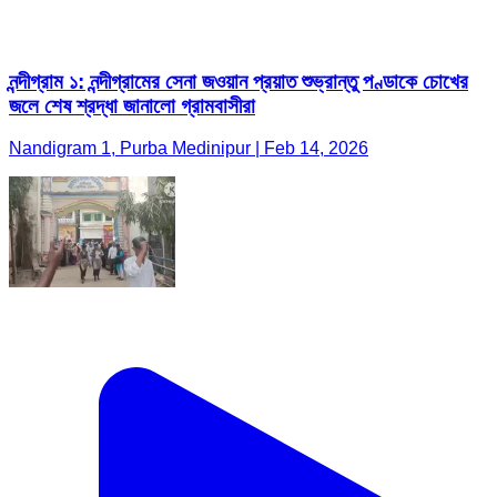
নন্দীগ্রাম ১: নন্দীগ্রামের সেনা জওয়ান প্রয়াত শুভ্রান্তু পণ্ডাকে চোখের
জলে শেষ শ্রদ্ধা জানালো গ্রামবাসীরা
Nandigram 1, Purba Medinipur | Feb 14, 2026