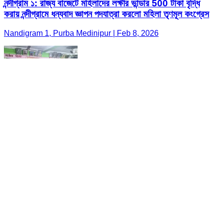
নন্দীগ্রাম ১: রাজ্য বাজেটে মহিলাদের লক্ষীর ভান্ডার 500 টাকা বৃদ্ধি
করায় নন্দীগ্রামে ধন্যবাদ জ্ঞাপন পদযাত্রা করলো মহিলা তৃণমূল কংগ্রেস
Nandigram 1, Purba Medinipur | Feb 8, 2026