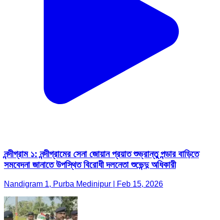
নন্দীগ্রাম ১: নন্দীগ্রামের সেনা জোয়ান প্রয়াত শুভ্রান্তু পন্ডার বাড়িতে
সমবেদনা জানাতে উপস্থিত বিরোধী দলনেতা শুভেন্দু অধিকারী
Nandigram 1, Purba Medinipur | Feb 15, 2026