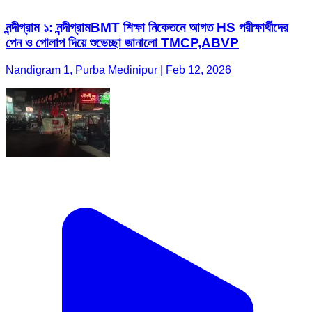
নন্দীগ্রাম ১: নন্দীগ্রামBMT শিক্ষা নিকেতনে আগত HS পরীক্ষার্থীদের
পেন ও গোলাপ দিয়ে শুভেচ্ছা জানালো TMCP,ABVP
Nandigram 1, Purba Medinipur | Feb 12, 2026