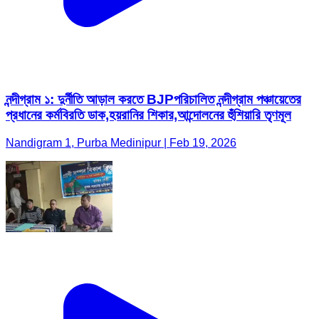
নন্দীগ্রাম ১: দুর্নীতি আড়াল করতে BJPপরিচালিত নন্দীগ্রাম পঞ্চায়েতের
প্রধানের কর্মবিরতি ডাক,হয়রানির শিকার,আন্দোলনের হুঁশিয়ারি তৃণমূল
Nandigram 1, Purba Medinipur | Feb 19, 2026