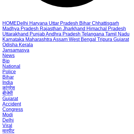
HOME
Delhi
Haryana
Uttar Pradesh
Bihar
Chhattisgarh
Madhya Pradesh
Rajasthan
Jharkhand
Himachal Pradesh
Uttarakhand
Punjab
Andhra Pradesh
Telangana
Tamil Nadu
Karnataka
Maharashtra
Assam
West Bengal
Tripura
Gujarat
Odisha
Kerala
Jansamasya
News
Bjp
National
Police
Bihar
India
कांग्रेस
बीजेपी
Gujarat
Accident
Congress
Modi
Delhi
Viral
मारपीट