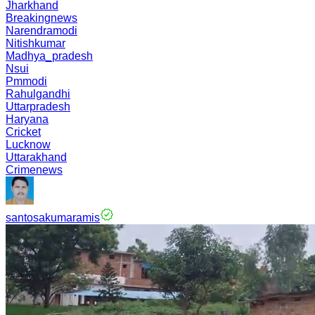
Jharkhand
Breakingnews
Narendramodi
Nitishkumar
Madhya_pradesh
Nsui
Pmmodi
Rahulgandhi
Uttarpradesh
Haryana
Cricket
Lucknow
Uttarakhand
Crimenews
santosakumaramis