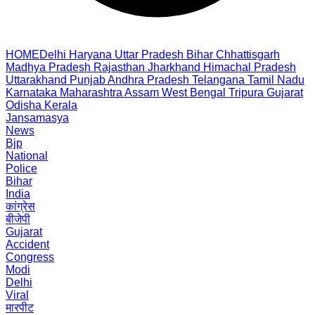
HOME
Delhi
Haryana
Uttar Pradesh
Bihar
Chhattisgarh
Madhya Pradesh
Rajasthan
Jharkhand
Himachal Pradesh
Uttarakhand
Punjab
Andhra Pradesh
Telangana
Tamil Nadu
Karnataka
Maharashtra
Assam
West Bengal
Tripura
Gujarat
Odisha
Kerala
Jansamasya
News
Bjp
National
Police
Bihar
India
कांग्रेस
बीजेपी
Gujarat
Accident
Congress
Modi
Delhi
Viral
मारपीट