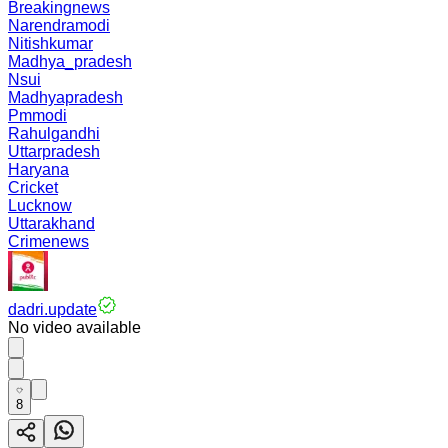
Breakingnews
Narendramodi
Nitishkumar
Madhya_pradesh
Nsui
Madhyapradesh
Pmmodi
Rahulgandhi
Uttarpradesh
Haryana
Cricket
Lucknow
Uttarakhand
Crimenews
dadri.update
No video available
8