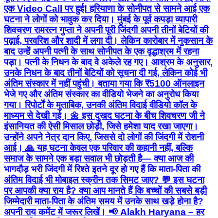
एक Video Call पर हुई! हरियाणा के सोनीपत से सामने आई एक
घटना ने लोगों को भावुक कर दिया। मुंबई के पूर्व कपड़ा व्यापारी
शिवचरण रामरत्न गुप्ता ने अपनी पूरी जिंदगी अपनी तीनों बेटियों की
पढ़ाई, परवरिश और शादी में लगा दी। लेकिन कारोबार में नुकसान के
बाद उन्हें अपनी पत्नी के साथ सोनीपत के एक वृद्धाश्रम में रहना
पड़ा। पत्नी के निधन के बाद वे अकेले रह गए। आश्रम के अनुसार,
उनके निधन के बाद तीनों बेटियों को सूचना दी गई, लेकिन कोई भी
अंतिम संस्कार में नहीं पहुंची। बताया गया कि ₹5100 ऑनलाइन
भेजे गए और अंतिम संस्कार का वीडियो भेजने का अनुरोध किया
गया। रिपोर्टों के मुताबिक, उनकी अंतिम विदाई वीडियो कॉल के
माध्यम से देखी गई। 🌼 इस दुखद घटना के बीच शिवचरण जी ने
इंसानियत की ऐसी मिसाल छोड़ी, जिसे हमेशा याद रखा जाएगा।
उन्होंने अपने नेत्र दान किए, जिससे दो लोगों की जिंदगी में रोशनी
आई। 🙏 यह घटना केवल एक परिवार की कहानी नहीं, बल्कि
समाज के सामने एक बड़ा सवाल भी छोड़ती है— क्या आज की
भागदौड़ भरी जिंदगी में रिश्ते इतने दूर हो गए हैं कि माता-पिता की
अंतिम विदाई भी मोबाइल स्क्रीन तक सिमट जाए? 💬 इस घटना
पर आपकी क्या राय है? क्या आप मानते हैं कि बच्चों की सबसे बड़ी
जिम्मेदारी माता-पिता के अंतिम समय में उनके साथ खड़े होना है?
अपनी राय कमेंट में जरूर लिखें। 📢 Alakh Haryana – हर