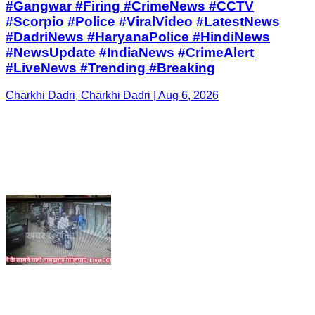
#Gangwar #Firing #CrimeNews #CCTV
#Scorpio #Police #ViralVideo #LatestNews
#DadriNews #HaryanaPolice #HindiNews
#NewsUpdate #IndiaNews #CrimeAlert
#LiveNews #Trending #Breaking
Charkhi Dadri, Charkhi Dadri | Aug 6, 2026