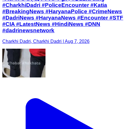
#CharkhiDadri #PoliceEncounter #Katia
#BreakingNews #HaryanaPolice #CrimeNews
#DadriNews #HaryanaNews #Encounter #STF
#CIA #LatestNews #HindiNews #DNN
#dadrinewsnetwork
Charkhi Dadri, Charkhi Dadri | Aug 7, 2026