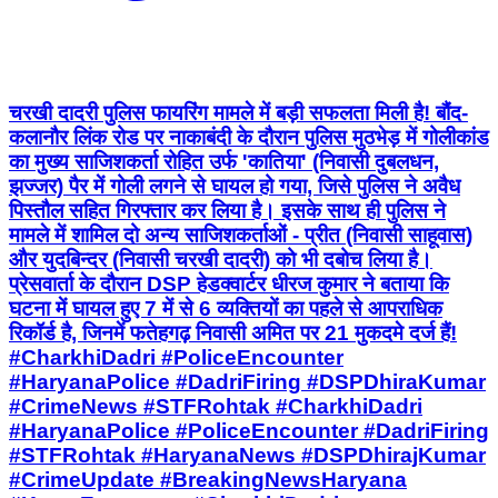
चरखी दादरी पुलिस फायरिंग मामले में बड़ी सफलता मिली है! बौंद-
कलानौर लिंक रोड पर नाकाबंदी के दौरान पुलिस मुठभेड़ में गोलीकांड
का मुख्य साजिशकर्ता रोहित उर्फ 'कातिया' (निवासी दुबलधन,
झज्जर) पैर में गोली लगने से घायल हो गया, जिसे पुलिस ने अवैध
पिस्तौल सहित गिरफ्तार कर लिया है। इसके साथ ही पुलिस ने
मामले में शामिल दो अन्य साजिशकर्ताओं - प्रीत (निवासी साहूवास)
और युदबिन्दर (निवासी चरखी दादरी) को भी दबोच लिया है।
प्रेसवार्ता के दौरान DSP हेडक्वार्टर धीरज कुमार ने बताया कि
घटना में घायल हुए 7 में से 6 व्यक्तियों का पहले से आपराधिक
रिकॉर्ड है, जिनमें फतेहगढ़ निवासी अमित पर 21 मुकदमे दर्ज हैं!
#CharkhiDadri #PoliceEncounter
#HaryanaPolice #DadriFiring #DSPDhiraKumar
#CrimeNews #STFRohtak #CharkhiDadri
#HaryanaPolice #PoliceEncounter #DadriFiring
#STFRohtak #HaryanaNews #DSPDhirajKumar
#CrimeUpdate #BreakingNewsHaryana