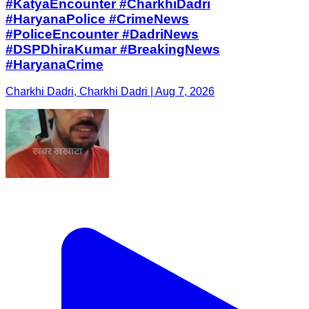
#KatyaEncounter #CharkhiDadri
#HaryanaPolice #CrimeNews
#PoliceEncounter #DadriNews
#DSPDhiraKumar #BreakingNews
#HaryanaCrime
Charkhi Dadri, Charkhi Dadri | Aug 7, 2026