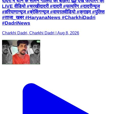
दादरी में थाने के सामने गोलियों की बौछार! 😱 देखें फायरिंग का
LIVE वीडियो #चरखीदादरी #दादरी #फायरिंग #दादरीन्यूज
#हरियाणान्यूज #ब्रेकिंगन्यूज #वायरलवीडियो #क्राइम #पुलिस
#ताजा_खबर #HaryanaNews #CharkhiDadri
#DadriNews
Charkhi Dadri, Charkhi Dadri | Aug 8, 2026