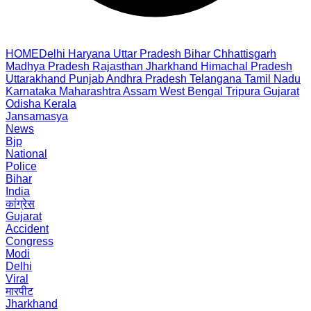
HOME
Delhi
Haryana
Uttar Pradesh
Bihar
Chhattisgarh
Madhya Pradesh
Rajasthan
Jharkhand
Himachal Pradesh
Uttarakhand
Punjab
Andhra Pradesh
Telangana
Tamil Nadu
Karnataka
Maharashtra
Assam
West Bengal
Tripura
Gujarat
Odisha
Kerala
Jansamasya
News
Bjp
National
Police
Bihar
India
कांग्रेस
Gujarat
Accident
Congress
Modi
Delhi
Viral
मारपीट
Jharkhand