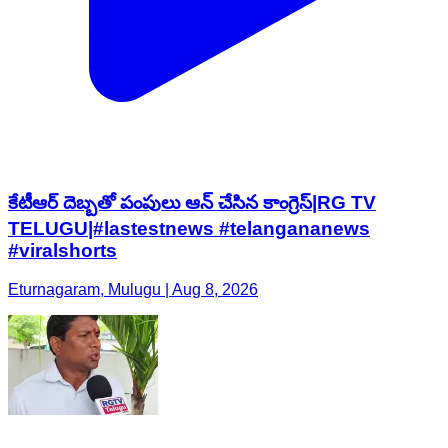
కేటీఆర్ దెబ్బతో పంపులు ఆన్ చేసిన కాంగ్రెస్|RG TV
TELUGU|#lastestnews #telangananews
#viralshorts
Eturnagaram, Mulugu | Aug 8, 2026