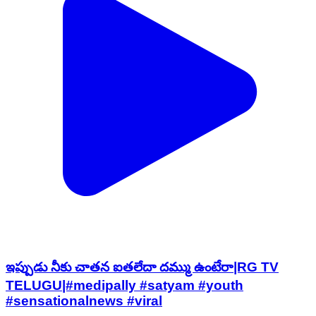
ఇప్పుడు నీకు చాతన ఐతలేదా దమ్ము ఉంటేరా|RG TV
TELUGU|#medipally #satyam #youth
#sensationalnews #viral