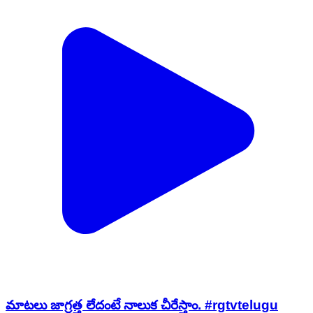
మాటలు జాగ్రత్త లేదంటే నాలుక చీరేస్తాం. #rgtvtelugu