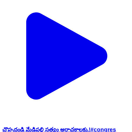
చొప్పదండి మేడిపల్లి సత్యం అరాచకాలకు.!#congres