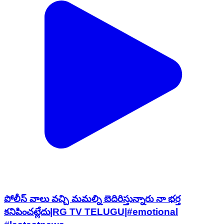
పోలీస్ వాలు వచ్చి మమల్ని బెదిరిస్తున్నారు నా భర్త
కనిపించట్లేదు|RG TV TELUGU|#emotional