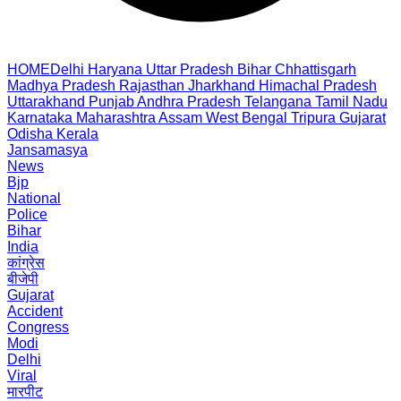
HOME
Delhi
Haryana
Uttar Pradesh
Bihar
Chhattisgarh
Madhya Pradesh
Rajasthan
Jharkhand
Himachal Pradesh
Uttarakhand
Punjab
Andhra Pradesh
Telangana
Tamil Nadu
Karnataka
Maharashtra
Assam
West Bengal
Tripura
Gujarat
Odisha
Kerala
Jansamasya
News
Bjp
National
Police
Bihar
India
कांग्रेस
बीजेपी
Gujarat
Accident
Congress
Modi
Delhi
Viral
मारपीट