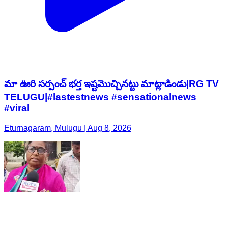
మా ఊరి సర్పంచ్ భర్త ఇష్టమొచ్చినట్టు మాట్లాడిండు|RG TV
TELUGU|#lastestnews #sensationalnews
#viral
Eturnagaram, Mulugu | Aug 8, 2026