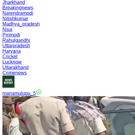
Jharkhand
Breakingnews
Narendramodi
Nitishkumar
Madhya_pradesh
Nsui
Pmmodi
Rahulgandhi
Uttarpradesh
Haryana
Cricket
Lucknow
Uttarakhand
Crimenews
manamulugu_5