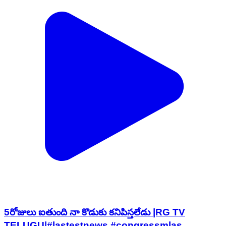
5రోజులు ఐతుంది నా కొడుకు కనిపిస్తలేడు |RG TV
TELUGU|#lastestnews #congressmlas