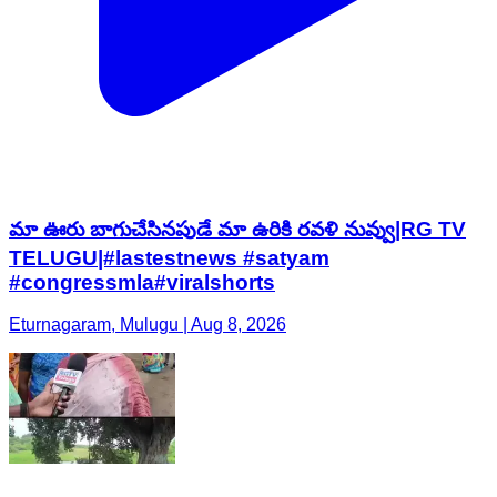
మా ఊరు బాగుచేసినపుడే మా ఉరికి రవళి నువ్వు|RG TV
TELUGU|#lastestnews #satyam
#congressmla#viralshorts
Eturnagaram, Mulugu | Aug 8, 2026