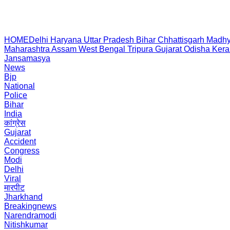
HOME
Delhi
Haryana
Uttar Pradesh
Bihar
Chhattisgarh
Madhy
Maharashtra
Assam
West Bengal
Tripura
Gujarat
Odisha
Kera
Jansamasya
News
Bjp
National
Police
Bihar
India
कांग्रेस
Gujarat
Accident
Congress
Modi
Delhi
Viral
मारपीट
Jharkhand
Breakingnews
Narendramodi
Nitishkumar