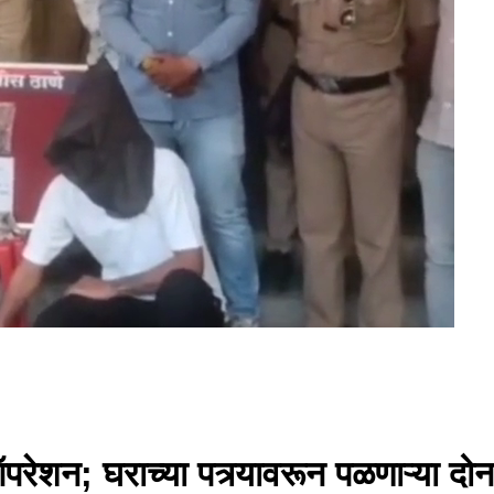
ऑपरेशन; घराच्या पत्र्यावरून पळणाऱ्या दोन