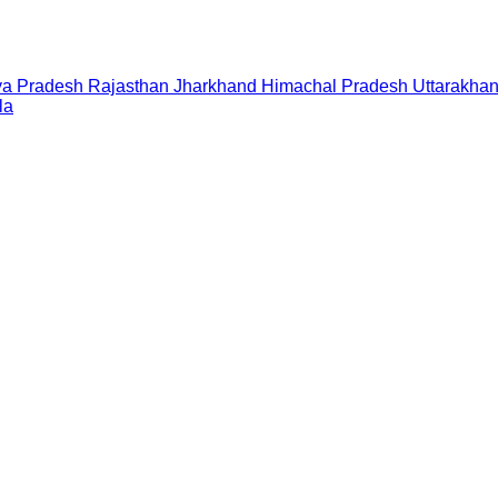
a Pradesh
Rajasthan
Jharkhand
Himachal Pradesh
Uttarakha
la