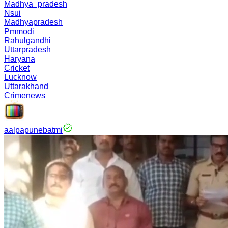
Madhya_pradesh
Nsui
Madhyapradesh
Pmmodi
Rahulgandhi
Uttarpradesh
Haryana
Cricket
Lucknow
Uttarakhand
Crimenews
aalpapunebatmi