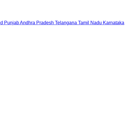
nd
Punjab
Andhra Pradesh
Telangana
Tamil Nadu
Karnataka