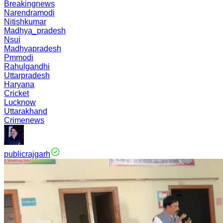
Breakingnews
Narendramodi
Nitishkumar
Madhya_pradesh
Nsui
Madhyapradesh
Pmmodi
Rahulgandhi
Uttarpradesh
Haryana
Cricket
Lucknow
Uttarakhand
Crimenews
publicrajgarh