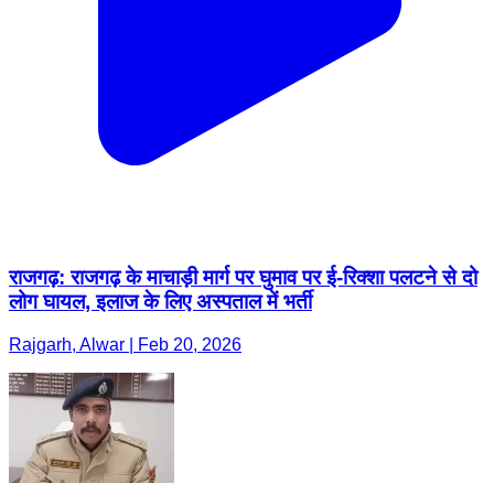
राजगढ़: राजगढ़ के माचाड़ी मार्ग पर घुमाव पर ई-रिक्शा पलटने से दो
लोग घायल, इलाज के लिए अस्पताल में भर्ती
Rajgarh, Alwar | Feb 20, 2026