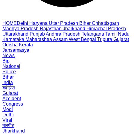
HOME
Delhi
Haryana
Uttar Pradesh
Bihar
Chhattisgarh
Madhya Pradesh
Rajasthan
Jharkhand
Himachal Pradesh
Uttarakhand
Punjab
Andhra Pradesh
Telangana
Tamil Nadu
Karnataka
Maharashtra
Assam
West Bengal
Tripura
Gujarat
Odisha
Kerala
Jansamasya
News
Bjp
National
Police
Bihar
India
कांग्रेस
Gujarat
Accident
Congress
Modi
Delhi
Viral
मारपीट
Jharkhand