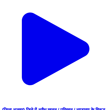
(जिला अलवर) जिले में अवैध खनन / परिवहन / भण्डारण के विरूद्ध