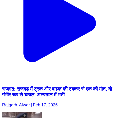
राजगढ़: राजगढ़ में ट्रक और बाइक की टक्कर से एक की मौत, दो
गंभीर रूप से घायल, अस्पताल में भर्ती
Rajgarh, Alwar | Feb 17, 2026