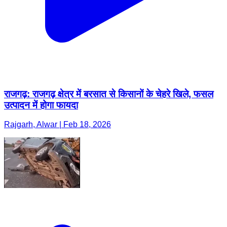
राजगढ़: राजगढ़ क्षेत्र में बरसात से किसानों के चेहरे खिले, फसल
उत्पादन में होगा फायदा
Rajgarh, Alwar | Feb 18, 2026