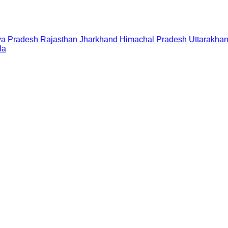
a Pradesh
Rajasthan
Jharkhand
Himachal Pradesh
Uttarakha
la