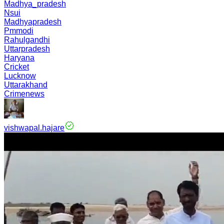
Madhya_pradesh
Nsui
Madhyapradesh
Pmmodi
Rahulgandhi
Uttarpradesh
Haryana
Cricket
Lucknow
Uttarakhand
Crimenews
vishwapal.hajare