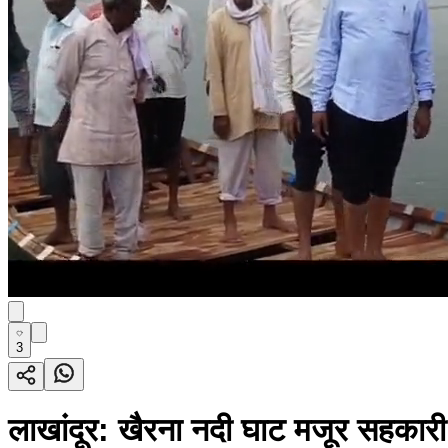
3
लाखांदूर: खैरना नदी घाट मजूर सहकारी स