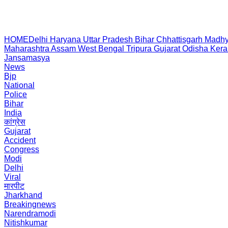
HOME
Delhi
Haryana
Uttar Pradesh
Bihar
Chhattisgarh
Madhy
Maharashtra
Assam
West Bengal
Tripura
Gujarat
Odisha
Kera
Jansamasya
News
Bjp
National
Police
Bihar
India
कांग्रेस
Gujarat
Accident
Congress
Modi
Delhi
Viral
मारपीट
Jharkhand
Breakingnews
Narendramodi
Nitishkumar