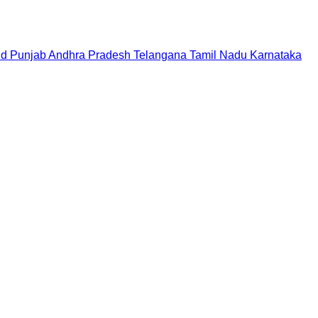
nd
Punjab
Andhra Pradesh
Telangana
Tamil Nadu
Karnataka