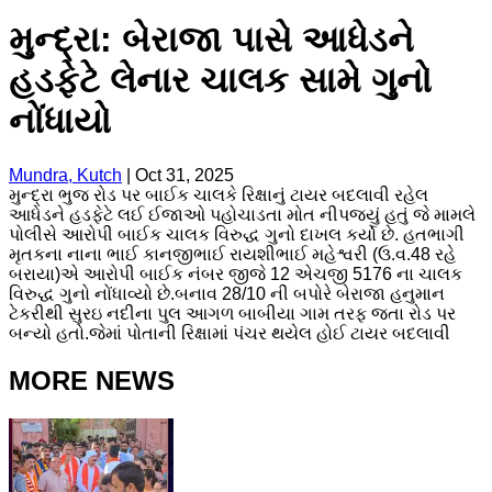
મુન્દ્રા: બેરાજા પાસે આધેડને
હડફેટે લેનાર ચાલક સામે ગુનો
નોંધાયો
Mundra, Kutch
|
Oct 31, 2025
મુન્દ્રા ભુજ રોડ પર બાઈક ચાલકે રિક્ષાનું ટાયર બદલાવી રહેલ
આધેડને હડફેટે લઈ ઈજાઓ પહોચાડતા મોત નીપજ્યું હતું જે મામલે
પોલીસે આરોપી બાઈક ચાલક વિરુદ્ધ ગુનો દાખલ કર્યો છે. હતભાગી
મૃતકના નાના ભાઈ કાનજીભાઈ રાયશીભાઈ મહેશ્વરી (ઉ.વ.48 રહે
બરાયા)એ આરોપી બાઈક નંબર જીજે 12 એચજી 5176 ના ચાલક
વિરુદ્ધ ગુનો નોંધાવ્યો છે.બનાવ 28/10 ની બપોરે બેરાજા હનુમાન
ટેકરીથી સુરઇ નદીના પુલ આગળ બાબીયા ગામ તરફ જતા રોડ પર
બન્યો હતો.જેમાં પોતાની રિક્ષામાં પંચર થયેલ હોઈ ટાયર બદલાવી
MORE NEWS