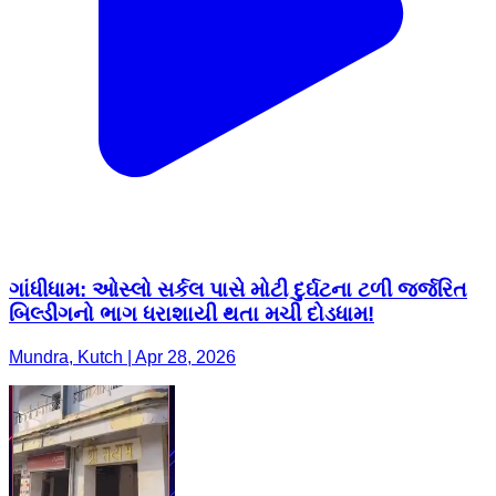
ગાંધીધામ: ઓસ્લો સર્કલ પાસે મોટી દુર્ઘટના ટળી જર્જરિત
બિલ્ડીંગનો ભાગ ધરાશાયી થતા મચી દોડધામ!
Mundra, Kutch | Apr 28, 2026