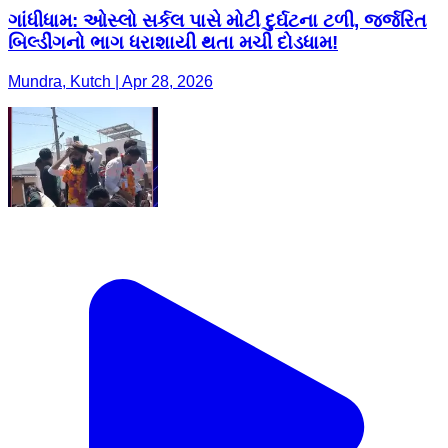
ગાંધીધામ: ઓસ્લો સર્કલ પાસે મોટી દુર્ઘટના ટળી, જર્જરિત
બિલ્ડીંગનો ભાગ ધરાશાયી થતા મચી દોડધામ!
Mundra, Kutch | Apr 28, 2026