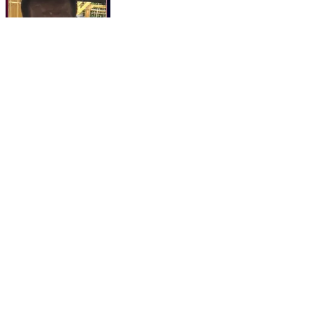
મુંદરા શહેરમાં સફાઇ થતી નથી, તો ખરાબ રસ્તાથી બેહાલ
નગરજનો..!
Mundra, Kutch | Apr 25, 2026