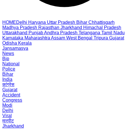
HOME
Delhi
Haryana
Uttar Pradesh
Bihar
Chhattisgarh
Madhya Pradesh
Rajasthan
Jharkhand
Himachal Pradesh
Uttarakhand
Punjab
Andhra Pradesh
Telangana
Tamil Nadu
Karnataka
Maharashtra
Assam
West Bengal
Tripura
Gujarat
Odisha
Kerala
Jansamasya
News
Bjp
National
Police
Bihar
India
कांग्रेस
Gujarat
Accident
Congress
Modi
Delhi
Viral
मारपीट
Jharkhand