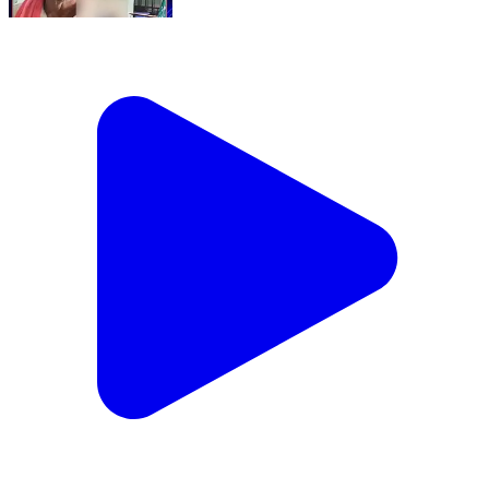
"કલેકટર સાહેબને બોલાવો અહીં..!" ભુજના 77 વર્ષના
વૃધ્ધ હેરાન થયા..!
Mundra, Kutch | Apr 26, 2026