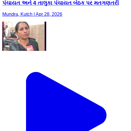
પંચાયત અને 4 તાલુકા પંચાયત બેઠક પર મતગણતરી
Mundra, Kutch | Apr 28, 2026