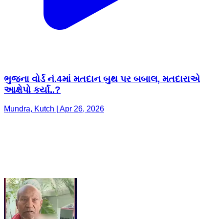
ભુજના વોર્ડ નં.4માં મતદાન બુથ પર બબાલ, મતદારાએ
આક્ષેપો કર્યા..?
Mundra, Kutch | Apr 26, 2026