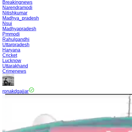
Breakingnews
Narendramodi
Nitishkumar
Madhya_pradesh
Nsui
Madhyapradesh
Pmmodi
Rahulgandhi
Uttarpradesh
Haryana
Cricket
Lucknow
Uttarakhand
Crimenews
ronakdgajjar