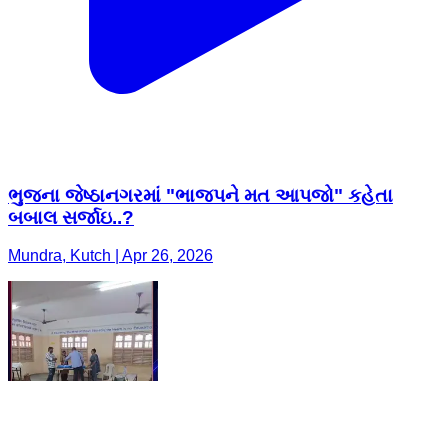
ભુજના જેષ્ઠાનગરમાં "ભાજપને મત આપજો" કહેતા
બબાલ સર્જાઇ..?
Mundra, Kutch | Apr 26, 2026