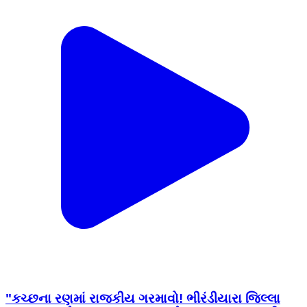
"કચ્છના રણમાં રાજકીય ગરમાવો! ભીરંડીયારા જિલ્લા