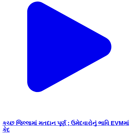
કચ્છ જિલ્લામાં મતદાન પૂર્ણ ; ઉમેદવારોનું ભાવિ EVMમાં
કેદ