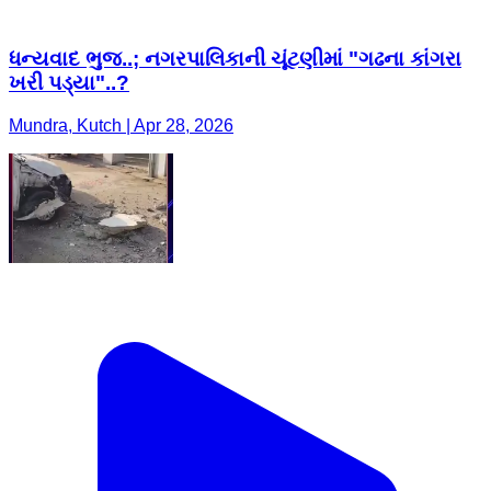
ધન્યવાદ ભુજ..; નગરપાલિકાની ચૂંટણીમાં "ગઢના કાંગરા
ખરી પડ્યા"..?
Mundra, Kutch | Apr 28, 2026