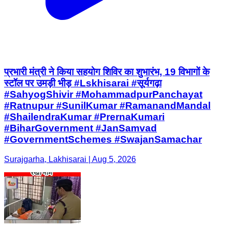
प्रभारी मंत्री ने किया सहयोग शिविर का शुभारंभ, 19 विभागों के
स्टॉल पर उमड़ी भीड़ #Lskhisarai #सूर्यगढ़ा
#SahyogShivir #MohammadpurPanchayat
#Ratnupur #SunilKumar #RamanandMandal
#ShailendraKumar #PrernaKumari
#BiharGovernment #JanSamvad
#GovernmentSchemes #SwajanSamachar
Surajgarha, Lakhisarai | Aug 5, 2026