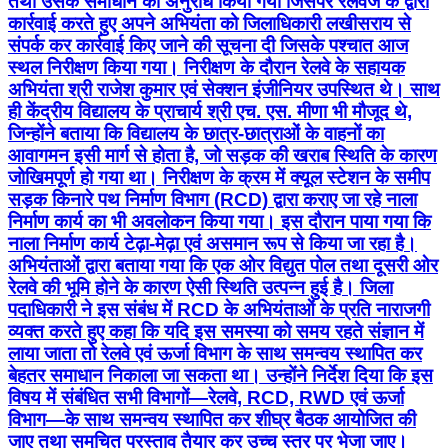
तथा उसके समाधान का अनुरोध किया गया जिसपर रेलवेज के द्वारा
कार्रवाई करते हुए अपने अभियंता को जिलाधिकारी लखीसराय से
संपर्क कर कार्रवाई किए जाने की सूचना दी जिसके पश्चात आज
स्थल निरीक्षण किया गया। निरीक्षण के दौरान रेलवे के सहायक
अभियंता श्री राजेश कुमार एवं सेक्शन इंजीनियर उपस्थित थे। साथ
ही केंद्रीय विद्यालय के प्राचार्य श्री एच. एस. मीणा भी मौजूद थे,
जिन्होंने बताया कि विद्यालय के छात्र-छात्राओं के वाहनों का
आवागमन इसी मार्ग से होता है, जो सड़क की खराब स्थिति के कारण
जोखिमपूर्ण हो गया था। निरीक्षण के क्रम में क्यूल स्टेशन के समीप
सड़क किनारे पथ निर्माण विभाग (RCD) द्वारा कराए जा रहे नाला
निर्माण कार्य का भी अवलोकन किया गया। इस दौरान पाया गया कि
नाला निर्माण कार्य टेढ़ा-मेढ़ा एवं असमान रूप से किया जा रहा है।
अभियंताओं द्वारा बताया गया कि एक ओर विद्युत पोल तथा दूसरी ओर
रेलवे की भूमि होने के कारण ऐसी स्थिति उत्पन्न हुई है। जिला
पदाधिकारी ने इस संबंध में RCD के अभियंताओं के प्रति नाराजगी
व्यक्त करते हुए कहा कि यदि इस समस्या को समय रहते संज्ञान में
लाया जाता तो रेलवे एवं ऊर्जा विभाग के साथ समन्वय स्थापित कर
बेहतर समाधान निकाला जा सकता था। उन्होंने निर्देश दिया कि इस
विषय में संबंधित सभी विभागों—रेलवे, RCD, RWD एवं ऊर्जा
विभाग—के साथ समन्वय स्थापित कर शीघ्र बैठक आयोजित की
जाए तथा समुचित प्रस्ताव तैयार कर उच्च स्तर पर भेजा जाए।