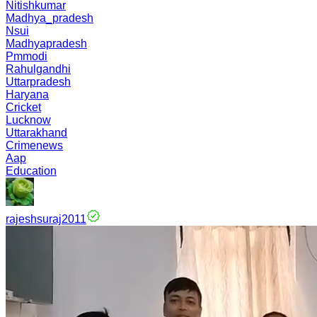
Nitishkumar
Madhya_pradesh
Nsui
Madhyapradesh
Pmmodi
Rahulgandhi
Uttarpradesh
Haryana
Cricket
Lucknow
Uttarakhand
Crimenews
Aap
Education
rajeshsuraj2011