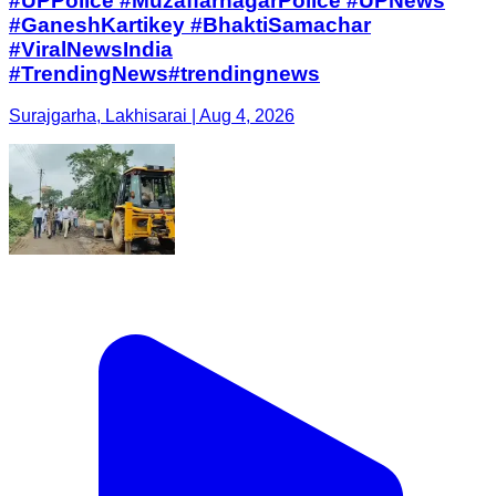
#UPPolice #MuzaffarnagarPolice #UPNews
#GaneshKartikey #BhaktiSamachar
#ViralNewsIndia
#TrendingNews#trendingnews
Surajgarha, Lakhisarai | Aug 4, 2026