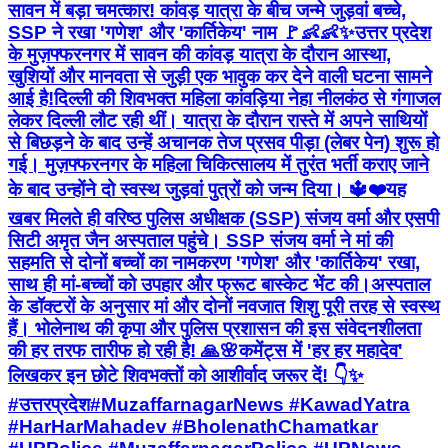
सावन में बड़ा चमत्कार! कांवड़ यात्रा के बीच जन्मे जुड़वां बच्चे,
SSP ने रखा 'गणेश' और 'कार्तिकेय' नाम 🚩👶👶✨ ​उत्तर प्रदेश
के मुज़फ्फरनगर में सावन की कांवड़ यात्रा के दौरान आस्था,
खुशियों और मानवता से जुड़ी एक भावुक कर देने वाली घटना सामने
आई है! ​दिल्ली की शिवभक्त महिला कांवड़िया नेहा नीलकंठ से गंगाजल
लेकर दिल्ली लौट रही थीं। यात्रा के दौरान रास्ते में अपने साथियों
से बिछड़ने के बाद उन्हें अचानक तेज प्रसव पीड़ा (लेबर पेन) शुरू हो
गई। मुज़फ्फरनगर के महिला चिकित्सालय में तुरंत भर्ती कराए जाने
के बाद उन्होंने दो स्वस्थ जुड़वां पुत्रों को जन्म दिया। 🔱❤️ ​यह
खबर मिलते ही वरिष्ठ पुलिस अधीक्षक (SSP) संजय वर्मा और एसपी
सिटी अमृत जैन अस्पताल पहुंचे। SSP संजय वर्मा ने मां की
सहमति से दोनों बच्चों का नामकरण 'गणेश' और 'कार्तिकेय' रखा,
साथ ही मां-बच्चों को उपहार और फ्रूट बास्केट भेंट की। ​अस्पताल
के डॉक्टरों के अनुसार मां और दोनों नवजात शिशु पूरी तरह से स्वस्थ
हैं। भोलेनाथ की कृपा और पुलिस प्रशासन की इस संवेदनशीलता
की हर तरफ तारीफ हो रही है! 🙏🌸 ​कमेंट्स में 'हर हर महादेव'
लिखकर इन छोटे शिवभक्तों को आशीर्वाद जरूर दें! 👇✨
#उत्तरप्रदेश ​#MuzaffarnagarNews #KawadYatra
#HarHarMahadev #BholenathChamatkar