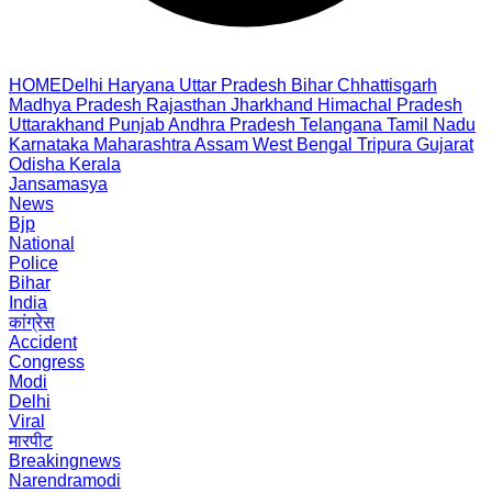
HOME
Delhi
Haryana
Uttar Pradesh
Bihar
Chhattisgarh
Madhya Pradesh
Rajasthan
Jharkhand
Himachal Pradesh
Uttarakhand
Punjab
Andhra Pradesh
Telangana
Tamil Nadu
Karnataka
Maharashtra
Assam
West Bengal
Tripura
Gujarat
Odisha
Kerala
Jansamasya
News
Bjp
National
Police
Bihar
India
कांग्रेस
Accident
Congress
Modi
Delhi
Viral
मारपीट
Breakingnews
Narendramodi