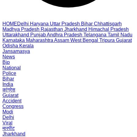
HOME
Delhi
Haryana
Uttar Pradesh
Bihar
Chhattisgarh
Madhya Pradesh
Rajasthan
Jharkhand
Himachal Pradesh
Uttarakhand
Punjab
Andhra Pradesh
Telangana
Tamil Nadu
Karnataka
Maharashtra
Assam
West Bengal
Tripura
Gujarat
Odisha
Kerala
Jansamasya
News
Bjp
National
Police
Bihar
India
कांग्रेस
Gujarat
Accident
Congress
Modi
Delhi
Viral
मारपीट
Jharkhand