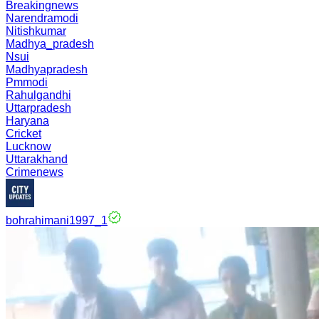
Breakingnews
Narendramodi
Nitishkumar
Madhya_pradesh
Nsui
Madhyapradesh
Pmmodi
Rahulgandhi
Uttarpradesh
Haryana
Cricket
Lucknow
Uttarakhand
Crimenews
bohrahimani1997_1