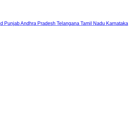
nd
Punjab
Andhra Pradesh
Telangana
Tamil Nadu
Karnataka