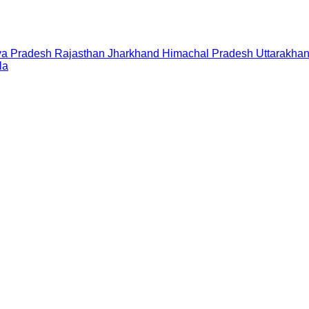
a Pradesh
Rajasthan
Jharkhand
Himachal Pradesh
Uttarakha
la