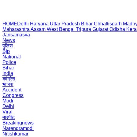
HOME
Delhi
Haryana
Uttar Pradesh
Bihar
Chhattisgarh
Madhy
Maharashtra
Assam
West Bengal
Tripura
Gujarat
Odisha
Kera
Jansamasya
News
पुलिस
Bjp
National
Police
Bihar
India
कांग्रेस
भाजपा
Accident
Congress
Modi
Delhi
Viral
मारपीट
Breakingnews
Narendramodi
Nitishkumar