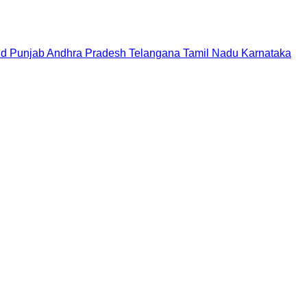
nd
Punjab
Andhra Pradesh
Telangana
Tamil Nadu
Karnataka