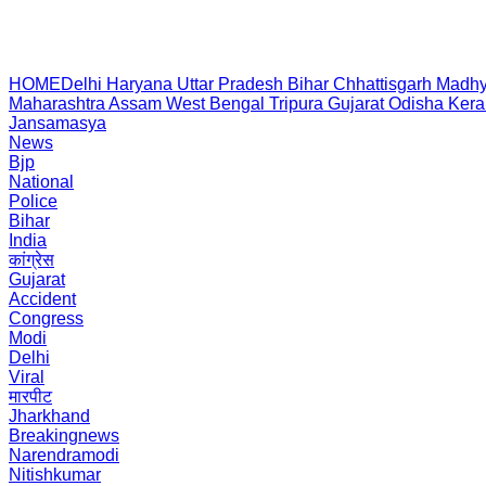
HOME
Delhi
Haryana
Uttar Pradesh
Bihar
Chhattisgarh
Madhy
Maharashtra
Assam
West Bengal
Tripura
Gujarat
Odisha
Kera
Jansamasya
News
Bjp
National
Police
Bihar
India
कांग्रेस
Gujarat
Accident
Congress
Modi
Delhi
Viral
मारपीट
Jharkhand
Breakingnews
Narendramodi
Nitishkumar