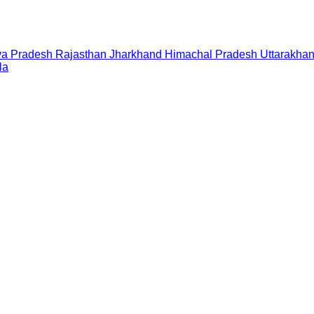
a Pradesh
Rajasthan
Jharkhand
Himachal Pradesh
Uttarakha
la