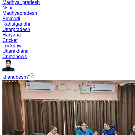
Madhya_pradesh
Nsui
Madhyapradesh
Pmmodi
Rahulgandhi
Uttarpradesh
Haryana
Cricket
Lucknow
Uttarakhand
Crimenews
khanubesh7