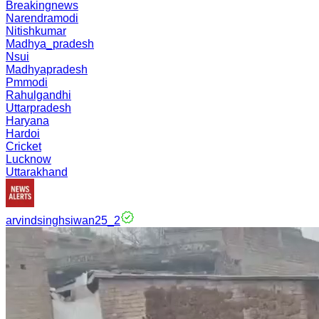
Breakingnews
Narendramodi
Nitishkumar
Madhya_pradesh
Nsui
Madhyapradesh
Pmmodi
Rahulgandhi
Uttarpradesh
Haryana
Hardoi
Cricket
Lucknow
Uttarakhand
arvindsinghsiwan25_2