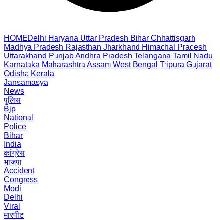
HOME
Delhi
Haryana
Uttar Pradesh
Bihar
Chhattisgarh
Madhya Pradesh
Rajasthan
Jharkhand
Himachal Pradesh
Uttarakhand
Punjab
Andhra Pradesh
Telangana
Tamil Nadu
Karnataka
Maharashtra
Assam
West Bengal
Tripura
Gujarat
Odisha
Kerala
Jansamasya
News
पुलिस
Bjp
National
Police
Bihar
India
कांग्रेस
भाजपा
Accident
Congress
Modi
Delhi
Viral
मारपीट