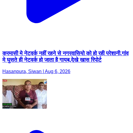
करमासी मे नेटवर्क नहीं रहने से नगरवासियो को हो रही परेशानी,गांव
मे घुसते ही नेटवर्क हो जाता है गायब,देखे खास रिपोर्ट
Hasanpura, Siwan | Aug 6, 2026