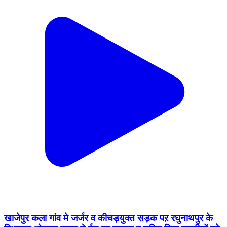
खाजेपुर कला गांव मे जर्जर व कीचड़युक्त सड़क पऱ रघुनाथपुर के