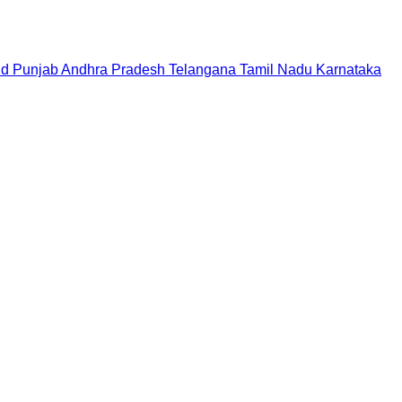
nd
Punjab
Andhra Pradesh
Telangana
Tamil Nadu
Karnataka