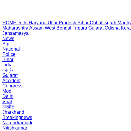
HOME
Delhi
Haryana
Uttar Pradesh
Bihar
Chhattisgarh
Madhy
Maharashtra
Assam
West Bengal
Tripura
Gujarat
Odisha
Kera
Jansamasya
News
Bjp
National
Police
Bihar
India
कांग्रेस
Gujarat
Accident
Congress
Modi
Delhi
Viral
मारपीट
Jharkhand
Breakingnews
Narendramodi
Nitishkumar