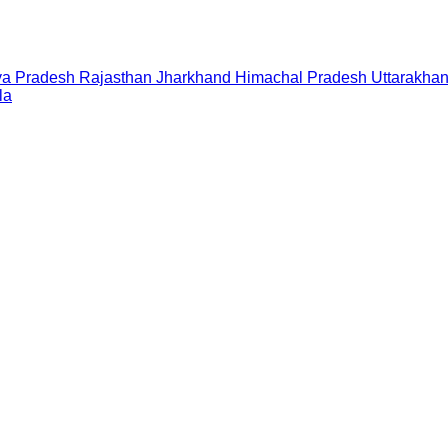
a Pradesh
Rajasthan
Jharkhand
Himachal Pradesh
Uttarakha
la