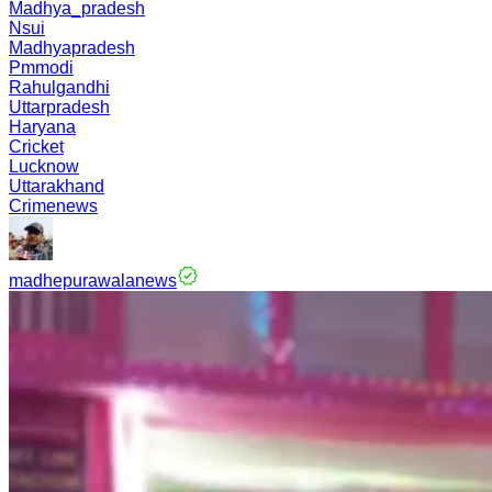
Madhya_pradesh
Nsui
Madhyapradesh
Pmmodi
Rahulgandhi
Uttarpradesh
Haryana
Cricket
Lucknow
Uttarakhand
Crimenews
madhepurawalanews