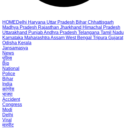
HOME
Delhi
Haryana
Uttar Pradesh
Bihar
Chhattisgarh
Madhya Pradesh
Rajasthan
Jharkhand
Himachal Pradesh
Uttarakhand
Punjab
Andhra Pradesh
Telangana
Tamil Nadu
Karnataka
Maharashtra
Assam
West Bengal
Tripura
Gujarat
Odisha
Kerala
Jansamasya
News
पुलिस
Bjp
National
Police
Bihar
India
कांग्रेस
भाजपा
Accident
Congress
Modi
Delhi
Viral
मारपीट