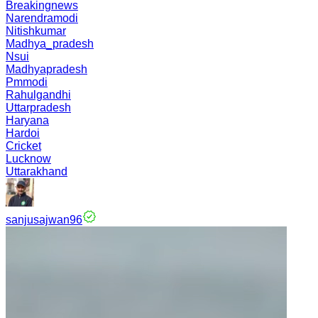
Breakingnews
Narendramodi
Nitishkumar
Madhya_pradesh
Nsui
Madhyapradesh
Pmmodi
Rahulgandhi
Uttarpradesh
Haryana
Hardoi
Cricket
Lucknow
Uttarakhand
sanjusajwan96