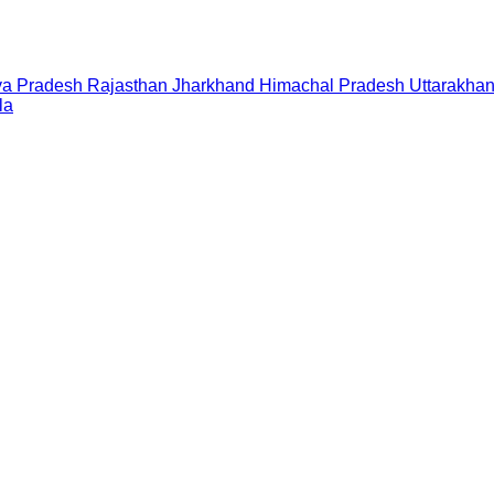
a Pradesh
Rajasthan
Jharkhand
Himachal Pradesh
Uttarakha
la