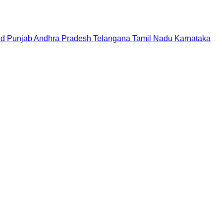
nd
Punjab
Andhra Pradesh
Telangana
Tamil Nadu
Karnataka