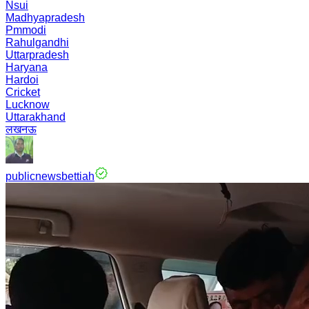
Nsui
Madhyapradesh
Pmmodi
Rahulgandhi
Uttarpradesh
Haryana
Hardoi
Cricket
Lucknow
Uttarakhand
लखनऊ
publicnewsbettiah