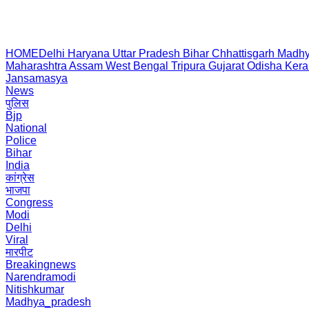
HOME
Delhi
Haryana
Uttar Pradesh
Bihar
Chhattisgarh
Madhy
Maharashtra
Assam
West Bengal
Tripura
Gujarat
Odisha
Kera
Jansamasya
News
पुलिस
Bjp
National
Police
Bihar
India
कांग्रेस
भाजपा
Congress
Modi
Delhi
Viral
मारपीट
Breakingnews
Narendramodi
Nitishkumar
Madhya_pradesh