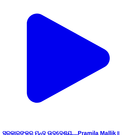
ସରକାରଙ୍କର ମନ୍ଦ ଉଦ୍ଦେଶ୍ଯ....Pramila Mallik॥