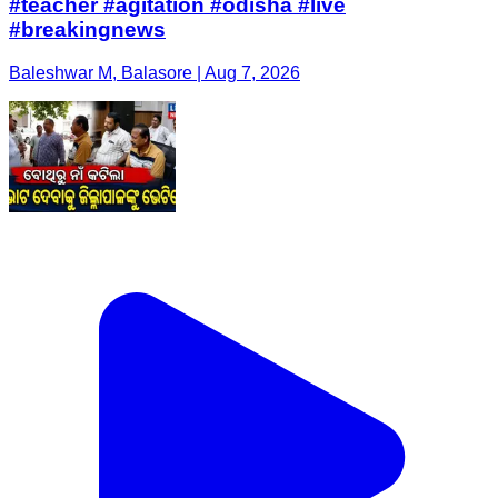
#teacher #agitation #odisha #live
#breakingnews
Baleshwar M, Balasore | Aug 7, 2026