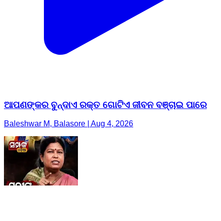
ଆପଣଙ୍କର ବୁନ୍ଦାଏ ରକ୍ତ ଗୋଟିଏ ଜୀବନ ବଞ୍ଚାଇ ପାରେ
Baleshwar M, Balasore | Aug 4, 2026