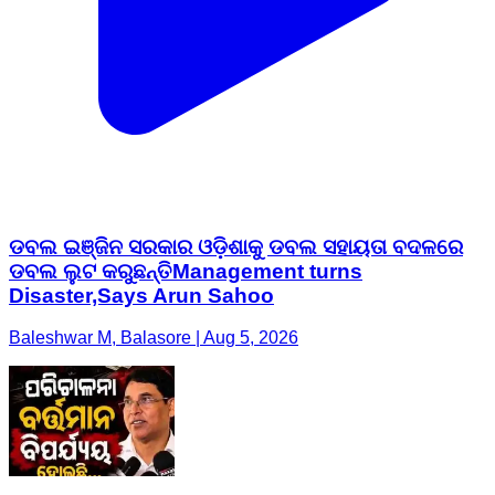
ଡବଲ ଇଞ୍ଜିନ ସରକାର ଓଡ଼ିଶାକୁ ଡବଲ ସହାୟତା ବଦଳରେ
ଡବଲ ଲୁଟ କରୁଛନ୍ତିManagement turns
Disaster,Says Arun Sahoo
Baleshwar M, Balasore | Aug 5, 2026