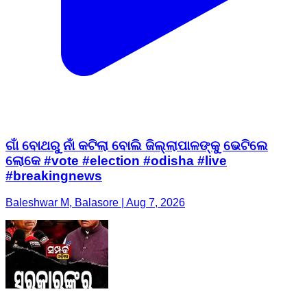
ଗାଁ ବୋଥରୁ ନାଁ କଟିଲା ବୋଲି ଜିଲ୍ଲାପାଳଙ୍କୁ ଭେଟିଲେ
ଲୋକେ #vote #election #odisha #live
#breakingnews
Baleshwar M, Balasore | Aug 7, 2026