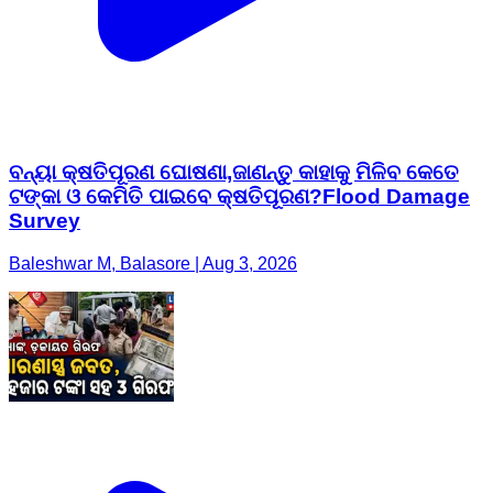
ବନ୍ୟା କ୍ଷତିପୂରଣ ଘୋଷଣା,ଜାଣନ୍ତୁ କାହାକୁ ମିଳିବ କେତେ
ଟଙ୍କା ଓ କେମିତି ପାଇବେ କ୍ଷତିପୂରଣ?Flood Damage
Survey
Baleshwar M, Balasore | Aug 3, 2026