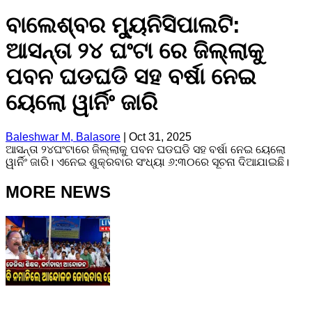
ବାଲେଶ୍ବର ମ୍ୟୁନିସିପାଲଟି:
ଆସନ୍ତା ୨୪ ଘଂଟା ରେ ଜିଲ୍ଲାକୁ
ପବନ ଘଡଘଡି ସହ ବର୍ଷା ନେଇ
ୟେଲୋ ୱାର୍ନିଂ ଜାରି
Baleshwar M, Balasore
|
Oct 31, 2025
ଆସନ୍ତା ୨୪ଘଂଟାରେ ଜିଲ୍ଲାକୁ ପବନ ଘଡଘଡି ସହ ବର୍ଷା ନେଇ ୟେଲୋ
ୱାର୍ନିଂ ଜାରି। ଏନେଇ ଶୁକ୍ରବାର ସଂଧ୍ୟା ୬:୩୦ରେ ସୂଚନା ଦିଆଯାଇଛି।
MORE NEWS