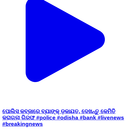
ପୋଲିସ କବ୍ଜାରେ ବ୍ୟାଙ୍କ୍‌ ଡ଼କାୟତ, ଦେଖନ୍ତୁ କେମିତି
କରାଗଲା ଗିରଫ #police #odisha #bank #livenews
#breakingnews