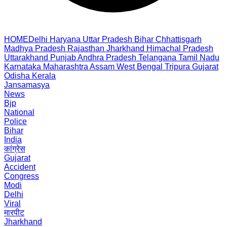
HOME
Delhi
Haryana
Uttar Pradesh
Bihar
Chhattisgarh
Madhya Pradesh
Rajasthan
Jharkhand
Himachal Pradesh
Uttarakhand
Punjab
Andhra Pradesh
Telangana
Tamil Nadu
Karnataka
Maharashtra
Assam
West Bengal
Tripura
Gujarat
Odisha
Kerala
Jansamasya
News
Bjp
National
Police
Bihar
India
कांग्रेस
Gujarat
Accident
Congress
Modi
Delhi
Viral
मारपीट
Jharkhand