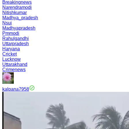
Breakingnews
Narendramodi
Nitishkumar
Madhya_pradesh
Nsui
Madhyapradesh
Pmmodi
Rahulgandhi
Uttarpradesh
Haryana
Cricket
Lucknow
Uttarakhand
Crimenews
kalpana7958