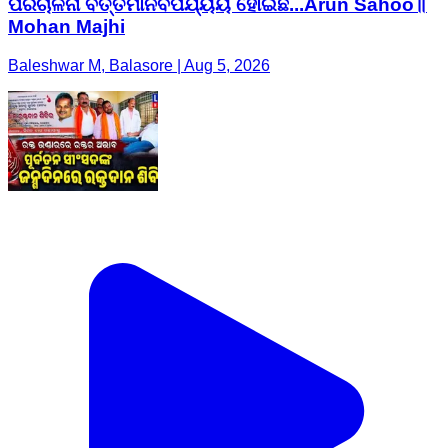
ପରିଚାଳନା ବର୍ତ୍ତମାନବିପର୍ଯ୍ୟୟ ହୋଇଛି...Arun Sahoo॥
Mohan Majhi
Baleshwar M, Balasore | Aug 5, 2026