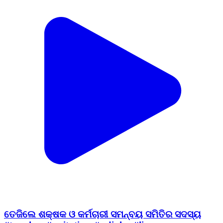
ତେଜିଲେ ଶକ୍ଷକ ଓ କର୍ମଚାରୀ ସମନ୍ବୟ ସମିତିର ସଦସ୍ୟ