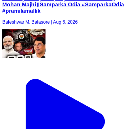
Mohan Majhi॥Samparka Odia #SamparkaOdia
#pramilamallik
Baleshwar M, Balasore | Aug 6, 2026