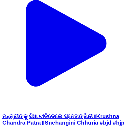
ମନ୍ତ୍ରୀଙ୍କୁ ସିଧା ଝାଡିଦେଲେ ସ୍ନେହାଙ୍ଗିନୀ॥Krushna
Chandra Patra॥Snehangini Chhuria #bjd #bjp