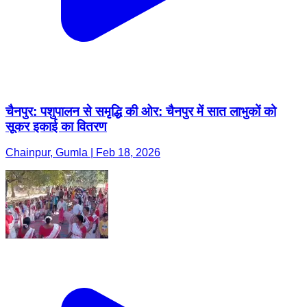
चैनपुर: पशुपालन से समृद्धि की ओर: चैनपुर में सात लाभुकों को
सूकर इकाई का वितरण
Chainpur, Gumla | Feb 18, 2026