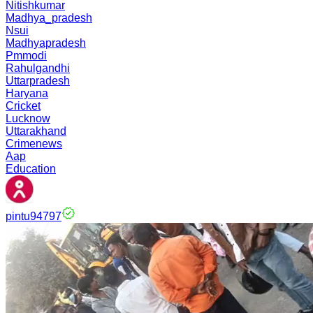
Nitishkumar
Madhya_pradesh
Nsui
Madhyapradesh
Pmmodi
Rahulgandhi
Uttarpradesh
Haryana
Cricket
Lucknow
Uttarakhand
Crimenews
Aap
Education
pintu94797