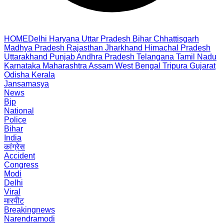
HOME
Delhi
Haryana
Uttar Pradesh
Bihar
Chhattisgarh
Madhya Pradesh
Rajasthan
Jharkhand
Himachal Pradesh
Uttarakhand
Punjab
Andhra Pradesh
Telangana
Tamil Nadu
Karnataka
Maharashtra
Assam
West Bengal
Tripura
Gujarat
Odisha
Kerala
Jansamasya
News
Bjp
National
Police
Bihar
India
कांग्रेस
Accident
Congress
Modi
Delhi
Viral
मारपीट
Breakingnews
Narendramodi