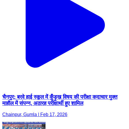
चैनपुर: बरवे हाई स्कूल में कुँड़ुख़ विषय की परीक्षा कदाचार मुक्त
माहौल में संपन्न, अठारह परीक्षार्थी हुए शामिल
Chainpur, Gumla | Feb 17, 2026