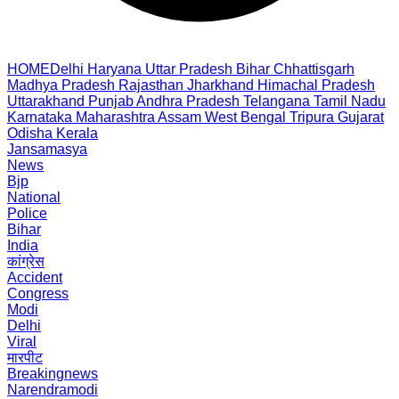
HOME
Delhi
Haryana
Uttar Pradesh
Bihar
Chhattisgarh
Madhya Pradesh
Rajasthan
Jharkhand
Himachal Pradesh
Uttarakhand
Punjab
Andhra Pradesh
Telangana
Tamil Nadu
Karnataka
Maharashtra
Assam
West Bengal
Tripura
Gujarat
Odisha
Kerala
Jansamasya
News
Bjp
National
Police
Bihar
India
कांग्रेस
Accident
Congress
Modi
Delhi
Viral
मारपीट
Breakingnews
Narendramodi