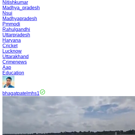
Nitishkumar
Madhya_pradesh
Nsui
Madhyapradesh
Pmmodi
Rahulgandhi
Uttarpradesh
Haryana
Cricket
Lucknow
Uttarakhand
Crimenews
Aap
Education
bhagatpatelmhs1