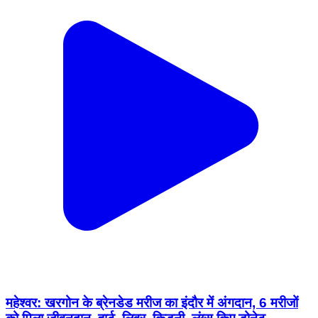
महेश्वर: खरगोन के ब्रेनडेड मरीज का इंदौर में अंगदान, 6 मरीजों