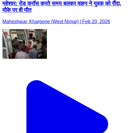
महेश्वर: रोड क्रॉस करते समय बलकर वाहन ने युवक को रौंदा,
मौके पर ही मौत
Maheshwar, Khargone (West Nimar) | Feb 20, 2026