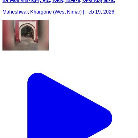
को मिला जीवनदान, हार्ट, लिवर, किडनी, लंग्स किए डोनेट
Maheshwar, Khargone (West Nimar) | Feb 19, 2026