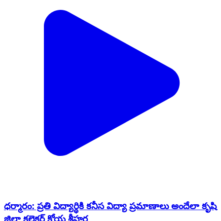
ధర్మారం: ప్రతి విద్యార్థికి కనీస విద్యా ప్రమాణాలు అందేలా కృషి
జిల్లా కలెక్టర్ కోయ శ్రీహర్ష