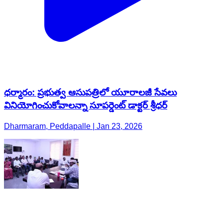
ధర్మారం: ప్రభుత్వ ఆసుపత్రిలో యూరాలజీ సేవలు
వినియోగించుకోవాలన్నా సూపర్డెంట్ డాక్టర్ శ్రీధర్
Dharmaram, Peddapalle | Jan 23, 2026