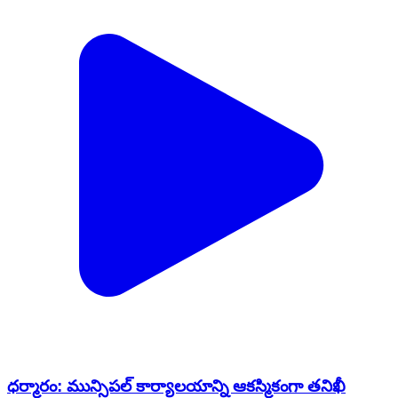
ధర్మారం: మున్సిపల్ కార్యాలయాన్ని ఆకస్మికంగా తనిఖీ