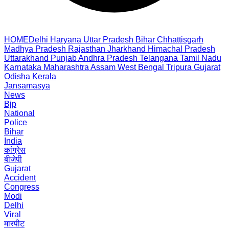
HOME
Delhi
Haryana
Uttar Pradesh
Bihar
Chhattisgarh
Madhya Pradesh
Rajasthan
Jharkhand
Himachal Pradesh
Uttarakhand
Punjab
Andhra Pradesh
Telangana
Tamil Nadu
Karnataka
Maharashtra
Assam
West Bengal
Tripura
Gujarat
Odisha
Kerala
Jansamasya
News
Bjp
National
Police
Bihar
India
कांग्रेस
बीजेपी
Gujarat
Accident
Congress
Modi
Delhi
Viral
मारपीट