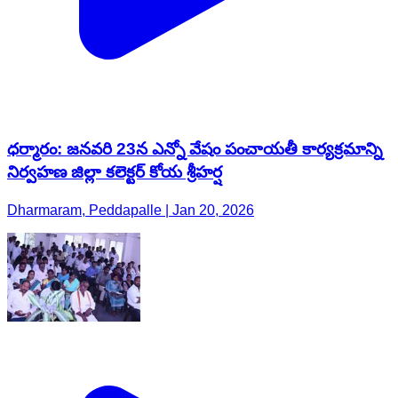
ధర్మారం: జనవరి 23న ఎన్నో వేషం పంచాయతీ కార్యక్రమాన్ని
నిర్వహణ జిల్లా కలెక్టర్ కోయ శ్రీహర్ష
Dharmaram, Peddapalle | Jan 20, 2026