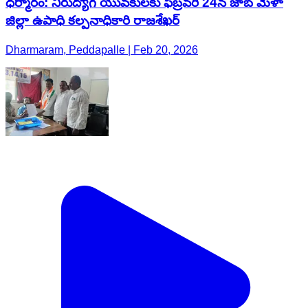
ధర్మారం: నిరుద్యోగ యువకులకు ఫిబ్రవరి 24న జాబ్ మేళా
జిల్లా ఉపాధి కల్పనాధికారి రాజశేఖర్
Dharmaram, Peddapalle | Feb 20, 2026