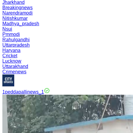
Jharkhand
Breakingnews
Narendramodi
Nitishkumar
Madhya_pradesh
Nsui
Pmmodi
Rahulgandhi
Uttarpradesh
Haryana
Cricket
Lucknow
Uttarakhand
Crimenews
1peddapallinews_1