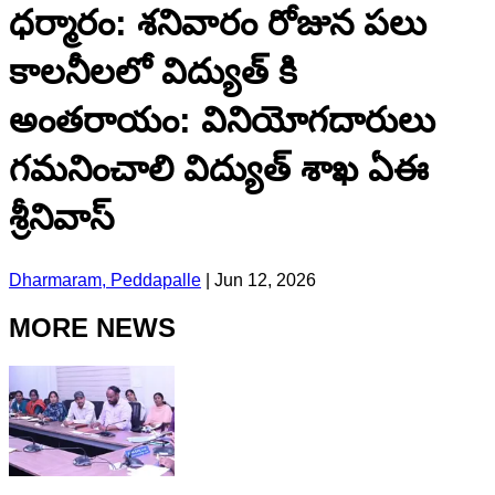
ధర్మారం: శనివారం రోజున పలు
కాలనీలలో విద్యుత్ కి
అంతరాయం: వినియోగదారులు
గమనించాలి విద్యుత్ శాఖ ఏఈ
శ్రీనివాస్
Dharmaram, Peddapalle
|
Jun 12, 2026
MORE NEWS