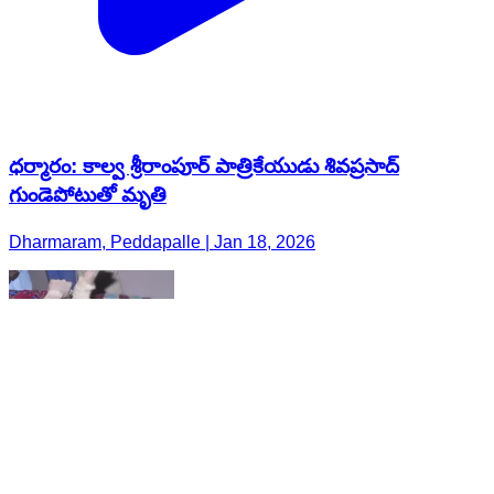
ధర్మారం: కాల్వ శ్రీరాంపూర్ పాత్రికేయుడు శివప్రసాద్
గుండెపోటుతో మృతి
Dharmaram, Peddapalle | Jan 18, 2026