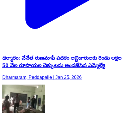
ధర్మారం: చేనేత రుణమాఫీ పథకం లబ్ధిదారులకు రెండు లక్షల
50 వేల రూపాయల చెక్కులను అందజేసిన ఎమ్మెల్యే
Dharmaram, Peddapalle | Jan 25, 2026