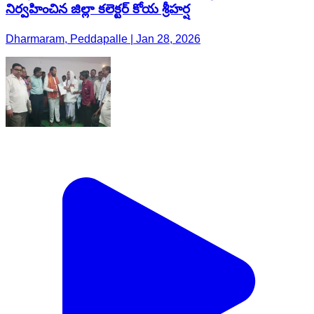
నిర్వహించిన జిల్లా కలెక్టర్ కోయ శ్రీహర్ష
Dharmaram, Peddapalle | Jan 28, 2026