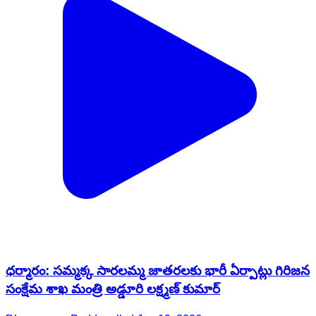
ధర్మారం: సమ్మక్క సారలమ్మ జాతరలకు భారీ ఏర్పాట్లు గిరిజన
సంక్షేమ శాఖ మంత్రి అడ్డూరి లక్ష్మణ్ కుమార్