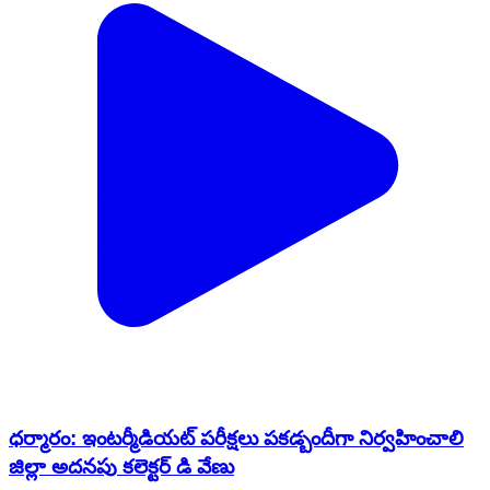
ధర్మారం: ఇంటర్మీడియట్ పరీక్షలు పకడ్బందీగా నిర్వహించాలి
జిల్లా అదనపు కలెక్టర్ డి వేణు