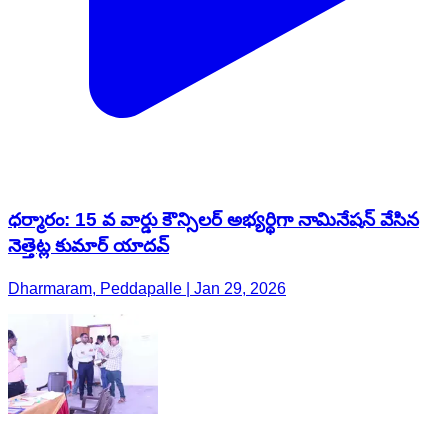
ధర్మారం: 15 వ వార్డు కౌన్సిలర్ అభ్యర్థిగా నామినేషన్ వేసిన
నెత్తెట్ల కుమార్ యాదవ్
Dharmaram, Peddapalle | Jan 29, 2026