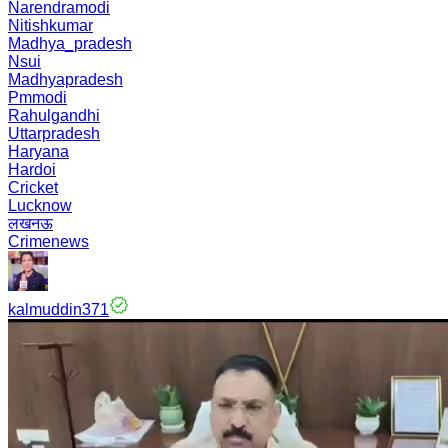
Narendramodi
Nitishkumar
Madhya_pradesh
Nsui
Madhyapradesh
Pmmodi
Rahulgandhi
Uttarpradesh
Haryana
Hardoi
Cricket
Lucknow
लखनऊ
Crimenews
kalmuddin371