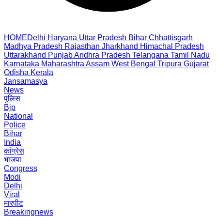
HOME
Delhi
Haryana
Uttar Pradesh
Bihar
Chhattisgarh
Madhya Pradesh
Rajasthan
Jharkhand
Himachal Pradesh
Uttarakhand
Punjab
Andhra Pradesh
Telangana
Tamil Nadu
Karnataka
Maharashtra
Assam
West Bengal
Tripura
Gujarat
Odisha
Kerala
Jansamasya
News
पुलिस
Bjp
National
Police
Bihar
India
कांग्रेस
भाजपा
Congress
Modi
Delhi
Viral
मारपीट
Breakingnews