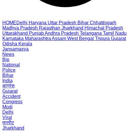
HOME
Delhi
Haryana
Uttar Pradesh
Bihar
Chhattisgarh
Madhya Pradesh
Rajasthan
Jharkhand
Himachal Pradesh
Uttarakhand
Punjab
Andhra Pradesh
Telangana
Tamil Nadu
Karnataka
Maharashtra
Assam
West Bengal
Tripura
Gujarat
Odisha
Kerala
Jansamasya
News
Bjp
National
Police
Bihar
India
कांग्रेस
Gujarat
Accident
Congress
Modi
Delhi
Viral
मारपीट
Jharkhand