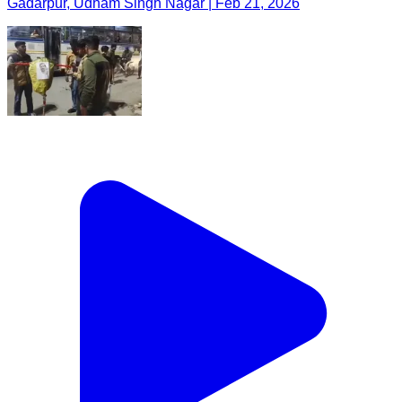
Gadarpur, Udham Singh Nagar | Feb 21, 2026