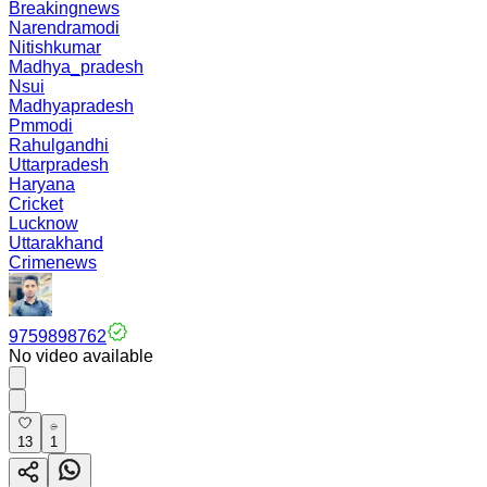
Breakingnews
Narendramodi
Nitishkumar
Madhya_pradesh
Nsui
Madhyapradesh
Pmmodi
Rahulgandhi
Uttarpradesh
Haryana
Cricket
Lucknow
Uttarakhand
Crimenews
9759898762
No video available
13
1