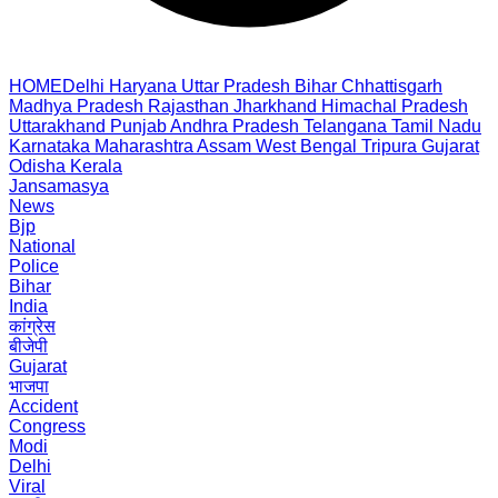
HOME
Delhi
Haryana
Uttar Pradesh
Bihar
Chhattisgarh
Madhya Pradesh
Rajasthan
Jharkhand
Himachal Pradesh
Uttarakhand
Punjab
Andhra Pradesh
Telangana
Tamil Nadu
Karnataka
Maharashtra
Assam
West Bengal
Tripura
Gujarat
Odisha
Kerala
Jansamasya
News
Bjp
National
Police
Bihar
India
कांग्रेस
बीजेपी
Gujarat
भाजपा
Accident
Congress
Modi
Delhi
Viral