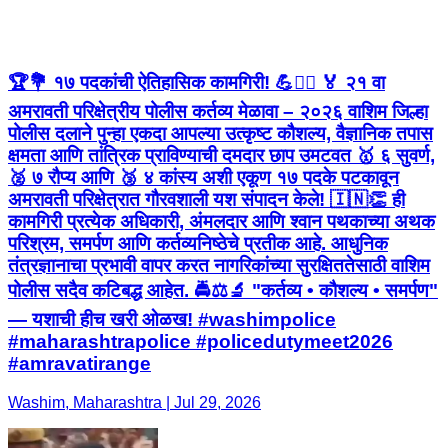
🏆💐 १७ पदकांची ऐतिहासिक कामगिरी! 💪👮‍♂️ 🏅 २१ वा
अमरावती परिक्षेत्रीय पोलीस कर्तव्य मेळावा – २०२६ वाशिम जिल्हा
पोलीस दलाने पुन्हा एकदा आपल्या उत्कृष्ट कौशल्य, वैज्ञानिक तपास
क्षमता आणि तांत्रिक प्राविण्याची दमदार छाप उमटवत 🥇 ६ सुवर्ण,
🥈 ७ रौप्य आणि 🥉 ४ कांस्य अशी एकूण १७ पदके पटकावून
अमरावती परिक्षेत्रात गौरवशाली यश संपादन केले! 🇮🇳👏 ही
कामगिरी प्रत्येक अधिकारी, अंमलदार आणि श्वान पथकाच्या अथक
परिश्रम, समर्पण आणि कर्तव्यनिष्ठेचे प्रतीक आहे. आधुनिक
तंत्रज्ञानाचा प्रभावी वापर करत नागरिकांच्या सुरक्षिततेसाठी वाशिम
पोलीस सदैव कटिबद्ध आहेत. 🚔⚖️🔬 "कर्तव्य • कौशल्य • समर्पण"
— यशाची हीच खरी ओळख! #washimpolice
#maharashtrapolice #policedutymeet2026
#amravatirange
Washim, Maharashtra | Jul 29, 2026