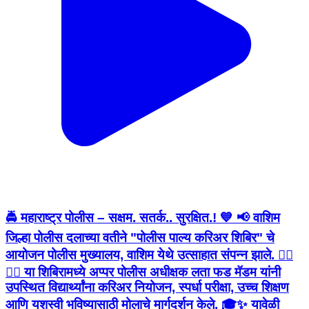
🚔 महाराष्ट्र पोलीस – सक्षम. सतर्क.. सुरक्षित.! 💙 📢 वाशिम
जिल्हा पोलीस दलाच्या वतीने "पोलीस पाल्य करिअर शिबिर" चे
आयोजन पोलीस मुख्यालय, वाशिम येथे उत्साहात संपन्न झाले. 👮‍♂️
👮‍♀️ या शिबिरामध्ये अप्पर पोलीस अधीक्षक लता फड मॅडम यांनी
उपस्थित विद्यार्थ्यांना करिअर नियोजन, स्पर्धा परीक्षा, उच्च शिक्षण
आणि यशस्वी भविष्यासाठी मोलाचे मार्गदर्शन केले. 🎓✨ यावेळी