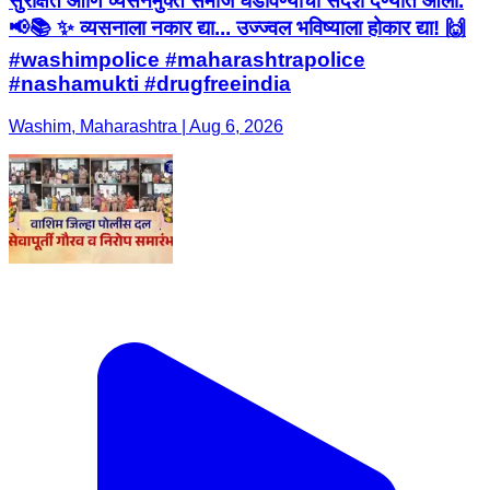
सुरक्षित आणि व्यसनमुक्त समाज घडविण्याचा संदेश देण्यात आला.
📢📚 ✨ व्यसनाला नकार द्या... उज्ज्वल भविष्याला होकार द्या! 🙌
#washimpolice #maharashtrapolice
#nashamukti #drugfreeindia
Washim, Maharashtra | Aug 6, 2026