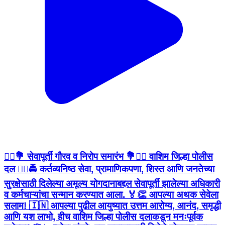
👮‍♂️💐 सेवापूर्ती गौरव व निरोप समारंभ 💐👮‍♀️ वाशिम जिल्हा पोलीस
दल 👮‍♂️🚔 कर्तव्यनिष्ठ सेवा, प्रामाणिकपणा, शिस्त आणि जनतेच्या
सुरक्षेसाठी दिलेल्या अमूल्य योगदानाबद्दल सेवापूर्ती झालेल्या अधिकारी
व कर्मचाऱ्यांचा सन्मान करण्यात आला. 🏅👏 आपल्या अथक सेवेला
सलाम! 🇮🇳 आपल्या पुढील आयुष्यात उत्तम आरोग्य, आनंद, समृद्धी
आणि यश लाभो, हीच वाशिम जिल्हा पोलीस दलाकडून मनःपूर्वक