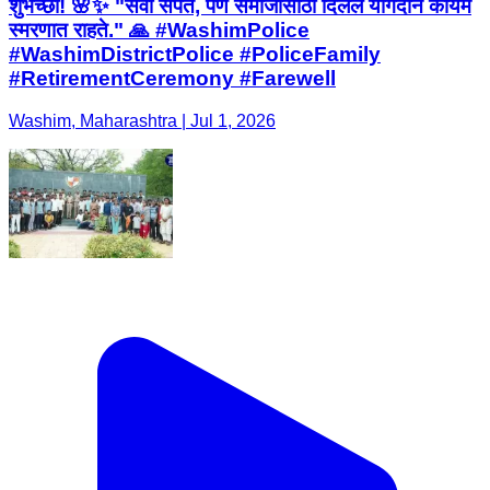
शुभेच्छा! 🌸✨ "सेवा संपते, पण समाजासाठी दिलेले योगदान कायम
स्मरणात राहते." 🙏 #WashimPolice
#WashimDistrictPolice #PoliceFamily
#RetirementCeremony #Farewell
Washim, Maharashtra | Jul 1, 2026