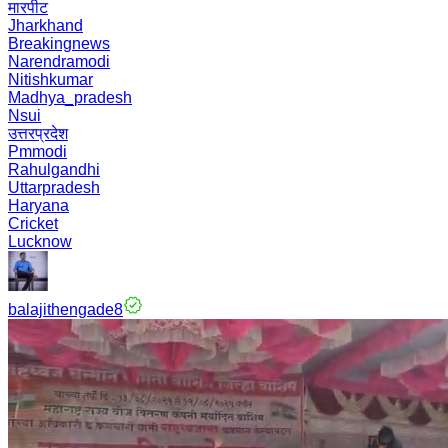
मारपीट
Jharkhand
Breakingnews
Narendramodi
Nitishkumar
Madhya_pradesh
Nsui
उत्तरप्रदेश
Pmmodi
Rahulgandhi
Uttarpradesh
Haryana
Cricket
Lucknow
balajithengade8