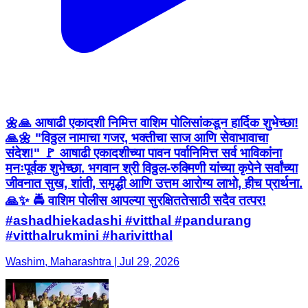
🌼🙏 आषाढी एकादशी निमित्त वाशिम पोलिसांकडून हार्दिक शुभेच्छा!
🙏🌼 "विठ्ठल नामाचा गजर, भक्तीचा साज आणि सेवाभावाचा
संदेश!" 🚩 आषाढी एकादशीच्या पावन पर्वानिमित्त सर्व भाविकांना
मनःपूर्वक शुभेच्छा. भगवान श्री विठ्ठल-रुक्मिणी यांच्या कृपेने सर्वांच्या
जीवनात सुख, शांती, समृद्धी आणि उत्तम आरोग्य लाभो, हीच प्रार्थना.
🙏✨ 🚔 वाशिम पोलीस आपल्या सुरक्षिततेसाठी सदैव तत्पर!
#ashadhiekadashi #vitthal #pandurang
#vitthalrukmini #harivitthal
Washim, Maharashtra | Jul 29, 2026