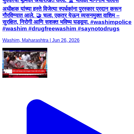
युवकांची भूमिका अधोरेखित केली. 🏆 यावेळी माननीय पोलीस
अधीक्षक यांच्या हस्ते विजेत्या स्पर्धकांना पुरस्कार प्रदान करून
गौरविण्यात आले. 🤝 चला, एकत्र येऊन व्यसनमुक्त वाशिम –
सुरक्षित, निरोगी आणि सशक्त भविष्य घडवूया. #washimpolice
#washim #drugfreewashim #saynotodrugs
Washim, Maharashtra | Jun 26, 2026