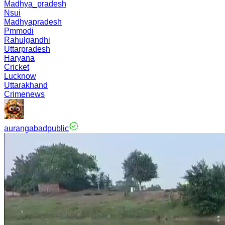
Madhya_pradesh
Nsui
Madhyapradesh
Pmmodi
Rahulgandhi
Uttarpradesh
Haryana
Cricket
Lucknow
Uttarakhand
Crimenews
aurangabadpublic