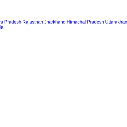
a Pradesh
Rajasthan
Jharkhand
Himachal Pradesh
Uttarakha
la