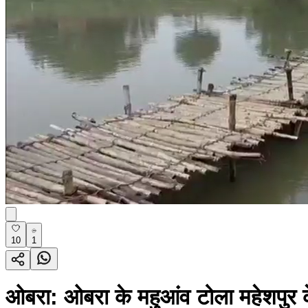
10
1
ओबरा: ओबरा के महुआंव टोला महेशपुर के