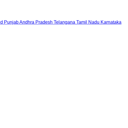
nd
Punjab
Andhra Pradesh
Telangana
Tamil Nadu
Karnataka