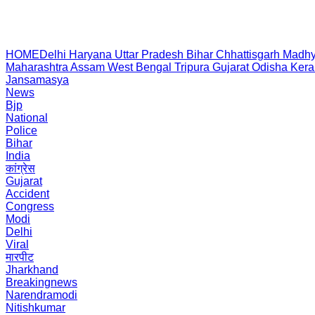
HOME
Delhi
Haryana
Uttar Pradesh
Bihar
Chhattisgarh
Madhy
Maharashtra
Assam
West Bengal
Tripura
Gujarat
Odisha
Kera
Jansamasya
News
Bjp
National
Police
Bihar
India
कांग्रेस
Gujarat
Accident
Congress
Modi
Delhi
Viral
मारपीट
Jharkhand
Breakingnews
Narendramodi
Nitishkumar