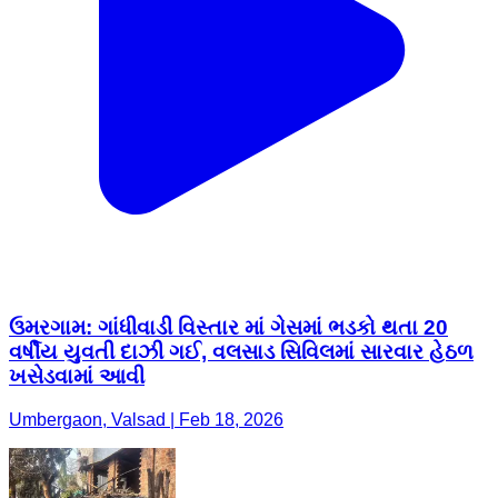
ઉમરગામ: ગાંધીવાડી વિસ્તાર માં ગેસમાં ભડકો થતા 20
વર્ષીય યુવતી દાઝી ગઈ, વલસાડ સિવિલમાં સારવાર હેઠળ
ખસેડવામાં આવી
Umbergaon, Valsad | Feb 18, 2026