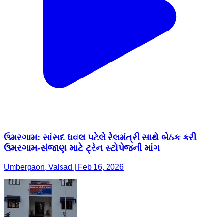
ઉમરગામ: સાંસદ ધવલ પટેલે રેલમંત્રી સાથે બેઠક કરી
ઉમરગામ-સંજાણ માટે ટ્રેન સ્ટોપેજની માંગ
Umbergaon, Valsad | Feb 16, 2026