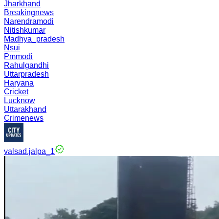
Jharkhand
Breakingnews
Narendramodi
Nitishkumar
Madhya_pradesh
Nsui
Pmmodi
Rahulgandhi
Uttarpradesh
Haryana
Cricket
Lucknow
Uttarakhand
Crimenews
valsad.jalpa_1