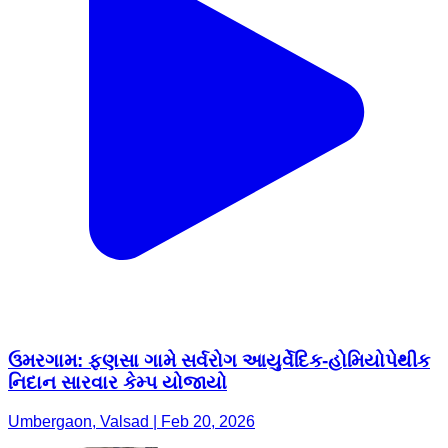
ઉમરગામ: ફણસા ગામે સર્વરોગ આયુર્વેદિક-હોમિયોપેથીક
નિદાન સારવાર કેમ્પ યોજાયો
Umbergaon, Valsad | Feb 20, 2026