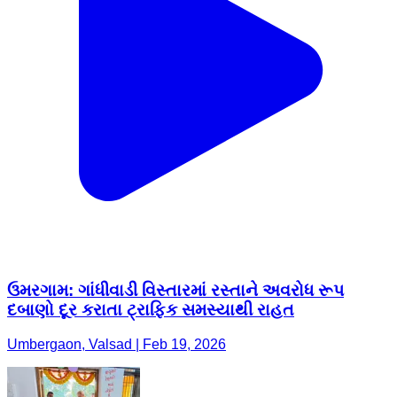
ઉમરગામ: ગાંધીવાડી વિસ્તારમાં રસ્તાને અવરોધ રૂપ
દબાણો દૂર કરાતા ટ્રાફિક સમસ્યાથી રાહત
Umbergaon, Valsad | Feb 19, 2026