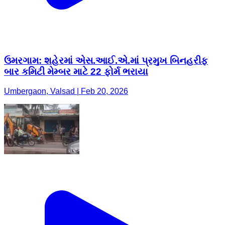
ઉમરગામ: શહેરમાં એસ.આઈ.એ.માં પ્રમુખ બિનહરીફ
બાર કમિટી મેમ્બર માટે 22 ફોર્મ ભરાયા
Umbergaon, Valsad | Feb 20, 2026