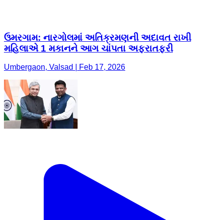
ઉમરગામ: નારગોલમાં અતિક્રમણની અદાવત રાખી
મહિલાએ 1 મકાનને આગ ચાંપતા અફરાતફરી
Umbergaon, Valsad | Feb 17, 2026