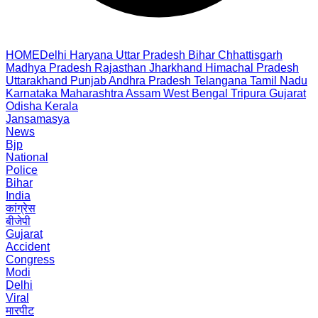
HOME
Delhi
Haryana
Uttar Pradesh
Bihar
Chhattisgarh
Madhya Pradesh
Rajasthan
Jharkhand
Himachal Pradesh
Uttarakhand
Punjab
Andhra Pradesh
Telangana
Tamil Nadu
Karnataka
Maharashtra
Assam
West Bengal
Tripura
Gujarat
Odisha
Kerala
Jansamasya
News
Bjp
National
Police
Bihar
India
कांग्रेस
बीजेपी
Gujarat
Accident
Congress
Modi
Delhi
Viral
मारपीट