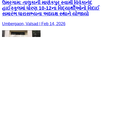
ઉમરગામ: તાલુકાની માણેકપુર સ્વામી વિવેકાનંદ
હાઈસ્કૂલમાં ધોરણ 10-12ના વિદ્યાર્થીઓનો વિદાઈ
સમારંભ ધારાસભ્યના અધ્યક્ષ સ્થાને યોજાયો
Umbergaon, Valsad | Feb 14, 2026