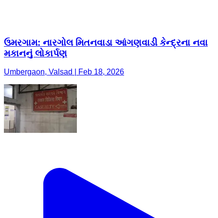
ઉમરગામ: નારગોલ મિતનવાડા આંગણવાડી કેન્દ્રના નવા
મકાનનું લોકાર્પણ
Umbergaon, Valsad | Feb 18, 2026