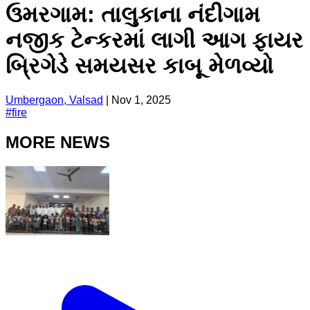
ઉમરગામ: તાલુકાના નંદીગામ
નજીક ટેન્કરમાં લાગી આગ ફાયર
બ્રિગેડે સમયસર કાબૂ મેળવ્યો
Umbergaon, Valsad
|
Nov 1, 2025
#
fire
MORE NEWS