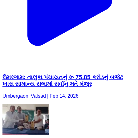
ઉમરગામ: તાલુકા પંચાયતનું રૂ 75.85 કરોડનું બજેટ
ખાસ સામાન્ય સભામાં સર્વાનુ મતે મંજૂર
Umbergaon, Valsad | Feb 14, 2026