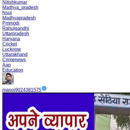
Nitishkumar
Madhya_pradesh
Nsui
Madhyapradesh
Pmmodi
Rahulgandhi
Uttarpradesh
Haryana
Cricket
Lucknow
Uttarakhand
Crimenews
Aap
Education
manoj9024381575