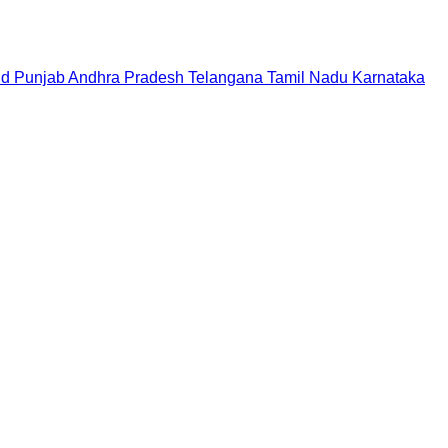
nd
Punjab
Andhra Pradesh
Telangana
Tamil Nadu
Karnataka