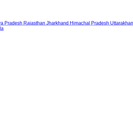
a Pradesh
Rajasthan
Jharkhand
Himachal Pradesh
Uttarakha
la