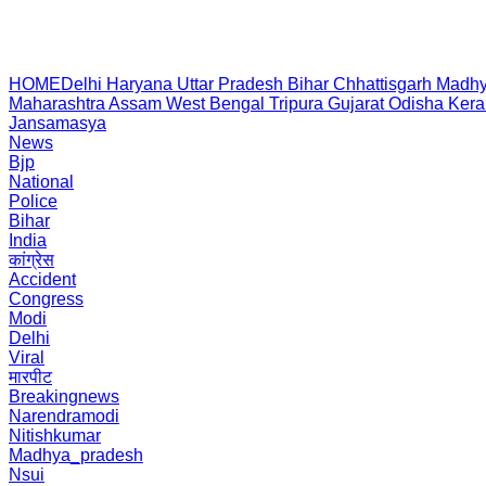
HOME
Delhi
Haryana
Uttar Pradesh
Bihar
Chhattisgarh
Madhy
Maharashtra
Assam
West Bengal
Tripura
Gujarat
Odisha
Kera
Jansamasya
News
Bjp
National
Police
Bihar
India
कांग्रेस
Accident
Congress
Modi
Delhi
Viral
मारपीट
Breakingnews
Narendramodi
Nitishkumar
Madhya_pradesh
Nsui