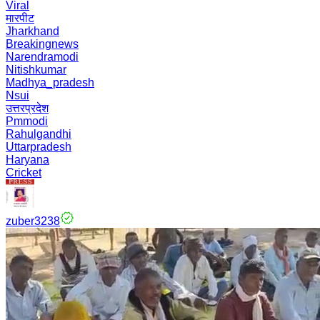
Viral
मारपीट
Jharkhand
Breakingnews
Narendramodi
Nitishkumar
Madhya_pradesh
Nsui
उत्तरप्रदेश
Pmmodi
Rahulgandhi
Uttarpradesh
Haryana
Cricket
zuber3238