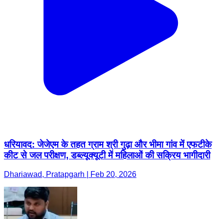
धरियावद: जेजेएम के तहत ग्राम श्री गुढ़ा और भीमा गांव में एफटीके
कीट से जल परीक्षण, डब्ल्यूक्यूटी में महिलाओं की सक्रिय भागीदारी
Dhariawad, Pratapgarh | Feb 20, 2026