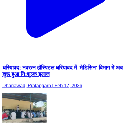
धरियावद: नवरत्न हॉस्पिटल धरियावद में 'मेडिसिन' विभाग में अब
शुरू हुआ नि:शुल्क इलाज
Dhariawad, Pratapgarh | Feb 17, 2026