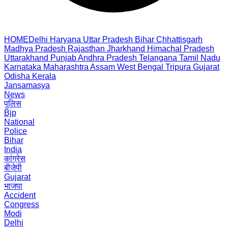
HOME
Delhi
Haryana
Uttar Pradesh
Bihar
Chhattisgarh
Madhya Pradesh
Rajasthan
Jharkhand
Himachal Pradesh
Uttarakhand
Punjab
Andhra Pradesh
Telangana
Tamil Nadu
Karnataka
Maharashtra
Assam
West Bengal
Tripura
Gujarat
Odisha
Kerala
Jansamasya
News
पुलिस
Bjp
National
Police
Bihar
India
कांग्रेस
बीजेपी
Gujarat
भाजपा
Accident
Congress
Modi
Delhi