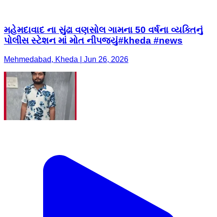
મહેમદાવાદ ના સુંઢા વણસોલ ગામના 50 વર્ષના વ્યક્તિનું
પોલીસ સ્ટેશન માં મોત નીપજ્યું#kheda #news
Mehmedabad, Kheda | Jun 26, 2026