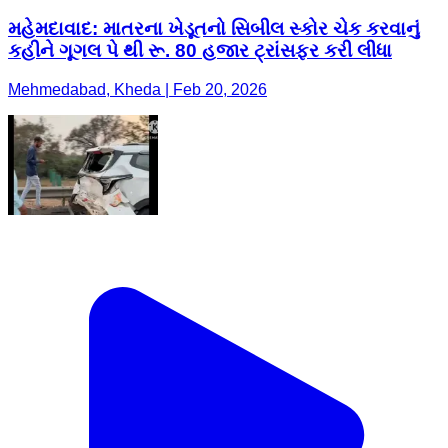
મહેમદાવાદ: માતરના ખેડૂતનો સિબીલ સ્કોર ચેક કરવાનું
કહીને ગૂગલ પે થી રૂ. 80 હજાર ટ્રાંસફર કરી લીધા
Mehmedabad, Kheda | Feb 20, 2026