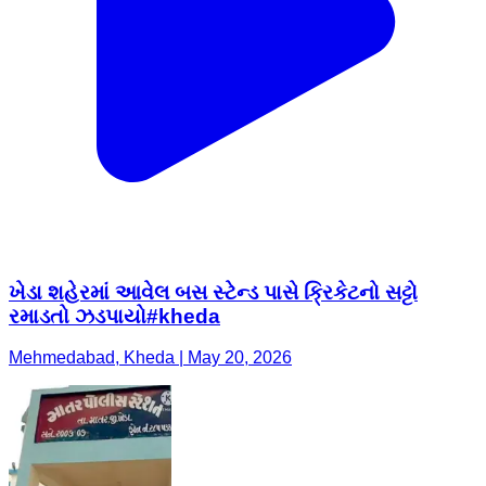
ખેડા શહેરમાં આવેલ બસ સ્ટેન્ડ પાસે ક્રિકેટનો સટ્ટો
રમાડતો ઝડપાયો#kheda
Mehmedabad, Kheda | May 20, 2026