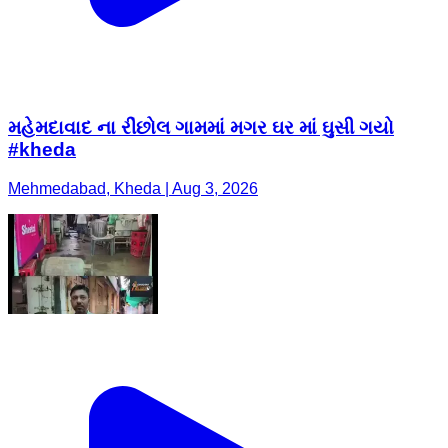
મહેમદાવાદ ના રીંછોલ ગામમાં મગર ઘર માં ઘુસી ગયો
#kheda
Mehmedabad, Kheda | Aug 3, 2026