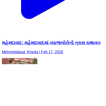
મહેમદાવાદ: મહેમદાવાદમાં વ્યાજખોરોનો ત્રાસ યથાવત
Mehmedabad, Kheda | Feb 17, 2026