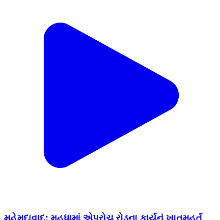
મહેમદાવાદ: મહુધામાં એપ્રોચ રોડના કાર્યનું ખાતમુહૂર્ત