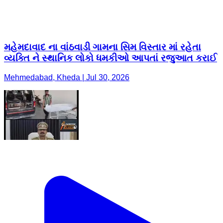
મહેમદાવાદ ના વાંઠવાડી ગામના સિમ વિસ્તાર માં રહેતા
વ્યક્તિ ને સ્થાનિક લોકો ધમકીઓ આપતાં રજુઆત કરાઈ
Mehmedabad, Kheda | Jul 30, 2026