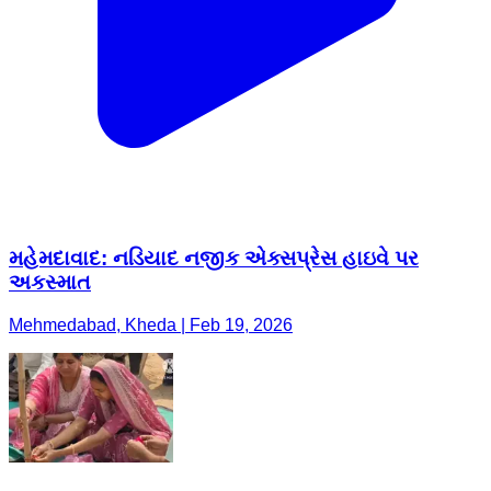
મહેમદાવાદ: નડિયાદ નજીક એક્સપ્રેસ હાઇવે પર
અકસ્માત
Mehmedabad, Kheda | Feb 19, 2026