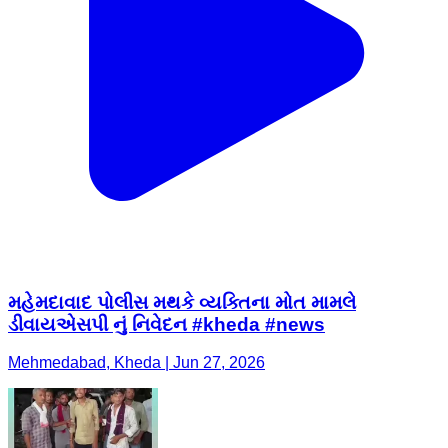
મહેમદાવાદ પોલીસ મથકે વ્યક્તિના મોત મામલે
ડીવાયએસપી નું નિવેદન #kheda #news
Mehmedabad, Kheda | Jun 27, 2026