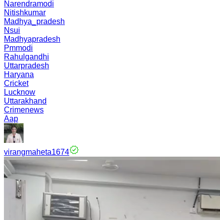
Narendramodi
Nitishkumar
Madhya_pradesh
Nsui
Madhyapradesh
Pmmodi
Rahulgandhi
Uttarpradesh
Haryana
Cricket
Lucknow
Uttarakhand
Crimenews
Aap
virangmaheta1674