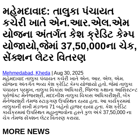
મહેમદાવાદ: તાલુકા પંચાયત
કચેરી ખાતે એન.આર.એલ.એમ
યોજના અંતર્ગત કેશ ક્રેડિટ કેમ્પ
યોજાયો,જેમાં 37,50,000ના ચેક,
સેંક્શન લેટર વિતરણ
Mehmedabad, Kheda
|
Aug 30, 2025
મહેમદાવાદ તાલુકા પંચાયત કચેરી ખાતે એન. આર. એલ. એમ.
યોજના અંતર્ગત ભવ્ય કેશ ક્રેડિટ કેમ્પ યોજાયો હતો. જેમાં તાલુકા
પંચાયત પ્રમુખ, તાલુકા વિકાસ અધિકારી, જિલ્લા કક્ષાના આસિસ્ટન્ટ
પ્રોજેક્ટ મેનેજરશ્રી, મદદનીશ તાલુકા વિકાસ અધિકારીશ્રી, બેંક
મેનેજરશ્રી તૅમજ સ્ટાફગણ ઉપસ્થિત રહ્યા હતા. આ કાર્યક્રમમાં
તાલુકાની સખી મંડળના 71 બહેનો હાજર રહ્યા હતા. કેશ ક્રેડિટ
કાર્યક્રમમાં ઉપસ્થિત મહાનુભાવોના હસ્તે કુલ અંકે 37,50,000 ના
ચેક તૅમજ સેંક્શન લેટર વિતરણ કરાયા.
MORE NEWS