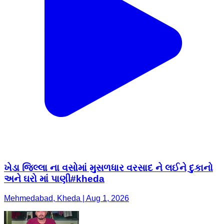
ખેડા જિલ્લા ના વસોમાં મુસળધાર વરસાદ ને લઈને દુકાનો
અને ઘરો માં પાણી#kheda
Mehmedabad, Kheda | Aug 1, 2026