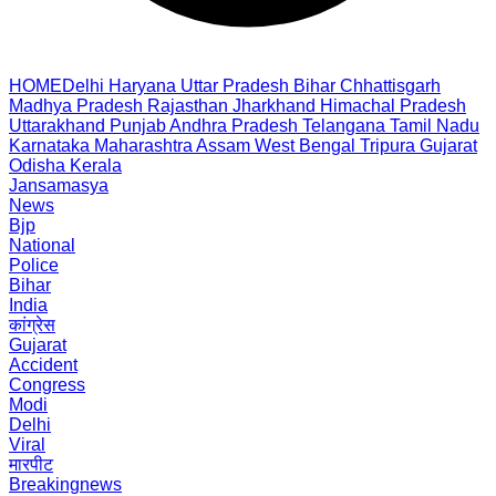
HOME
Delhi
Haryana
Uttar Pradesh
Bihar
Chhattisgarh
Madhya Pradesh
Rajasthan
Jharkhand
Himachal Pradesh
Uttarakhand
Punjab
Andhra Pradesh
Telangana
Tamil Nadu
Karnataka
Maharashtra
Assam
West Bengal
Tripura
Gujarat
Odisha
Kerala
Jansamasya
News
Bjp
National
Police
Bihar
India
कांग्रेस
Gujarat
Accident
Congress
Modi
Delhi
Viral
मारपीट
Breakingnews