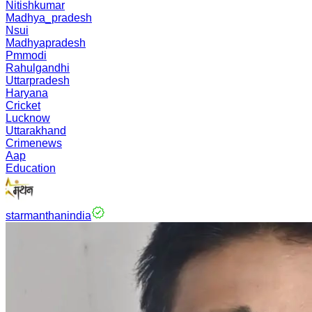
Nitishkumar
Madhya_pradesh
Nsui
Madhyapradesh
Pmmodi
Rahulgandhi
Uttarpradesh
Haryana
Cricket
Lucknow
Uttarakhand
Crimenews
Aap
Education
starmanthanindia