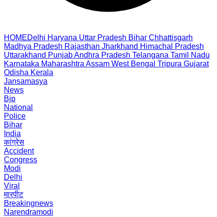
HOME
Delhi
Haryana
Uttar Pradesh
Bihar
Chhattisgarh
Madhya Pradesh
Rajasthan
Jharkhand
Himachal Pradesh
Uttarakhand
Punjab
Andhra Pradesh
Telangana
Tamil Nadu
Karnataka
Maharashtra
Assam
West Bengal
Tripura
Gujarat
Odisha
Kerala
Jansamasya
News
Bjp
National
Police
Bihar
India
कांग्रेस
Accident
Congress
Modi
Delhi
Viral
मारपीट
Breakingnews
Narendramodi