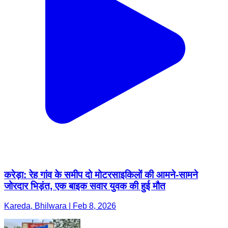
करेड़ा: रेह गांव के समीप दो मोटरसाइकिलों की आमने-सामने
जोरदार भिड़ंत, एक बाइक सवार युवक की हुई मौत
Kareda, Bhilwara | Feb 8, 2026