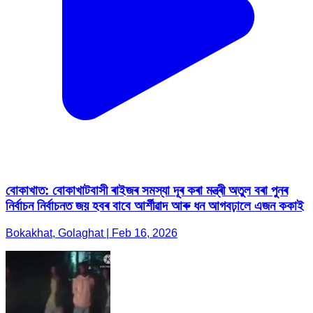
বোকাখাত: বোকাখাটবাসী ৰাইজৰ সমস্যা দূৰ কৰা মন্ত্ৰী অতুল বৰা পুনৰ
নিৰ্বাচন নিৰ্বাচনত জয় হবৰ বাবে আৰ্শীৱাদ আৰু ধন আগবঢ়ালে এজন ককাই
Bokakhat, Golaghat | Feb 16, 2026