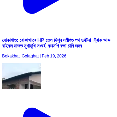
বোকাখাত: বোকাখাতৰ HP তেল ডিপুৰ সমীপত পথ দুৰ্ঘটনা।ট্ৰাক আৰু
বাইকৰ মাজত মুখামুখি সংঘৰ্ষ, কথমপি ৰক্ষা চাৰি জনৰ
Bokakhat, Golaghat | Feb 19, 2026