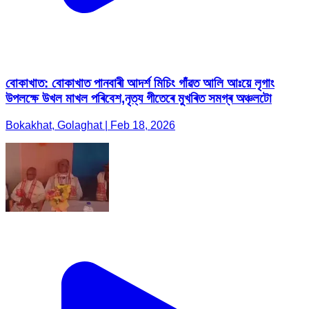
বোকাখাত: বোকাখাত পানবাৰী আদৰ্শ মিচিং গাঁৱত আলি আঃয়ে লৃগাং
উপলক্ষে উখল মাখল পৰিবেশ,নৃত্য গীতেৰে মুখৰিত সমগ্ৰ অঞ্চলটো
Bokakhat, Golaghat | Feb 18, 2026