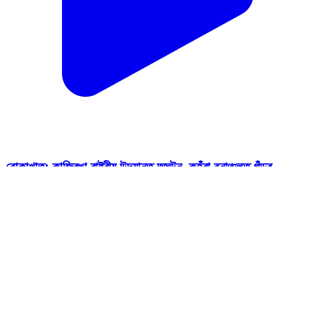
বোকাখাত: কাজিৰঙা ৰাষ্ট্ৰীয় উদ্যানত অঘটন ,কহঁৰা বনাঞ্চলত গঁড়ৰ
আক্ৰমণত মৃত্যু এজন বনকৰ্মীৰ
Bokakhat, Golaghat | Feb 15, 2026