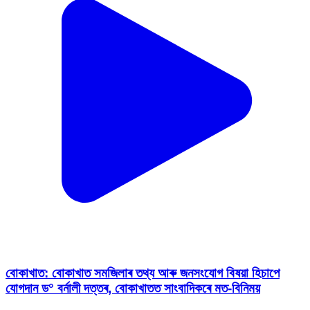
বোকাখাত: বোকাখাত সমজিলাৰ তথ্য আৰু জনসংযোগ বিষয়া হিচাপে
যোগদান ড° বৰ্নালী দত্তৰ, বোকাখাতত সাংবাদিকৰে মত-বিনিময়