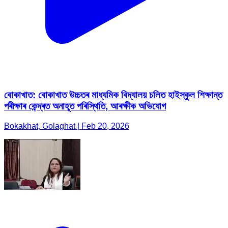
বোকাখাত: বোকাখাত উচ্চতৰ মাধ্যমিক বিদ্যালয় চলিত হাইস্কুল শিক্ষান্ত
পৰীক্ষাৰ কেন্দ্ৰত অনাহূত পৰিস্থিতি, আৰক্ষীক অভিযোগ
Bokakhat, Golaghat | Feb 20, 2026