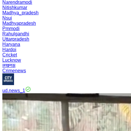
Narendramodi
Nitishkumar
Madhya_pradesh
Nsui
Madhyapradesh
Pmmodi
Rahulgandhi
Uttarpradesh
Haryana
Hardoi
Cricket
Lucknow
लखनऊ
Crimenews
ud.news_1