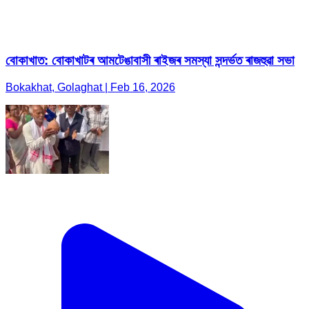
বোকাখাত: বোকাখাটৰ আমটেঙাবাসী ৰাইজৰ সমস্যা সন্দৰ্ভত ৰাজহুৱা সভা
Bokakhat, Golaghat | Feb 16, 2026