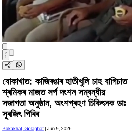
1
বোকাখাত: কাজিৰঙাৰ হাতীখুলি চাহ বাগিচাত
শ্ৰমিকৰ মাজত সৰ্প দংশন সম্বন্ধীয়
সজাগতা অনুষ্ঠান, অংশগ্ৰহণ চিকিৎসক ডাঃ
সুৰজিৎ গিৰিৰ
Bokakhat, Golaghat
|
Jun 9, 2026