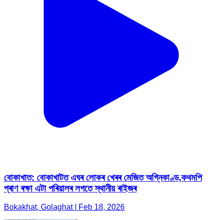
বোকাখাত: বোকাখাটত এঘৰ লোকৰ খেৰৰ মেজিত অগ্নিকাণ্ড,কথমপি
প্ৰাণ ৰক্ষা এটা পৰিয়ালৰ লগতে স্থানীয় ৰাইজৰ
Bokakhat, Golaghat | Feb 18, 2026