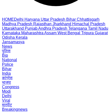
HOME
Delhi
Haryana
Uttar Pradesh
Bihar
Chhattisgarh
Madhya Pradesh
Rajasthan
Jharkhand
Himachal Pradesh
Uttarakhand
Punjab
Andhra Pradesh
Telangana
Tamil Nadu
Karnataka
Maharashtra
Assam
West Bengal
Tripura
Gujarat
Odisha
Kerala
Jansamasya
News
पुलिस
Bjp
National
Police
Bihar
India
कांग्रेस
भाजपा
Congress
Modi
Delhi
Viral
मारपीट
Breakingnews