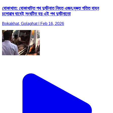
বোকাখাত: বোকাখাটত পথ দুৰ্ঘটনাত নিহত এজন,দ্ৰুত গতিত বাহন
চলোৱাৰ বাবেই সংঘটিত হয় এই পথ দুৰ্ঘটনাতো
Bokakhat, Golaghat | Feb 16, 2026