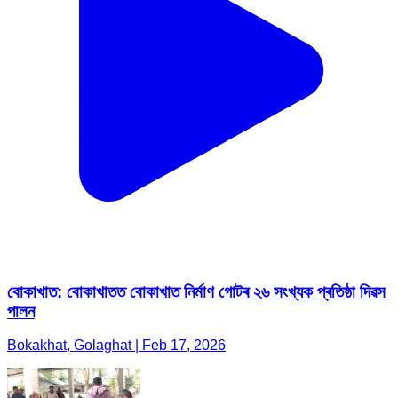
বোকাখাত: বোকাখাতত বোকাখাত নিৰ্মাণ গোটৰ ২৬ সংখ্যক প্ৰতিষ্ঠা দিৱস
পালন
Bokakhat, Golaghat | Feb 17, 2026